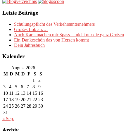
Letzte Beiträge
Schulungspflicht des Verkehrsunternehmers
Großes Lob an….
Auch Karts machen mir Spass….nicht nur die ganz Großen
Ein Dankeschön das von Herzen kommt
Dein Jahresbuch
Kalender
August 2026
M
D
M
D
F
S
S
1
2
3
4
5
6
7
8
9
10
11
12
13
14
15
16
17
18
19
20
21
22
23
24
25
26
27
28
29
30
31
« Sep.
Archiv