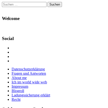
Suchen
nach:
Welcome
Social
Profil
von
Profil
Danikas
von
Profil
Blog
CrazyDevilDeli
von
Google+
auf
auf
devildeli
Main
Skip
Datenschutzerklärung
Facebook
Twitter
auf
to
Fragen und Antworten
anzeigen
anzeigen
Instagram
menu
content
About me
anzeigen
Ich im world wide web
Impressum
Blogroll
Ladungssicherung erklärt
Recht