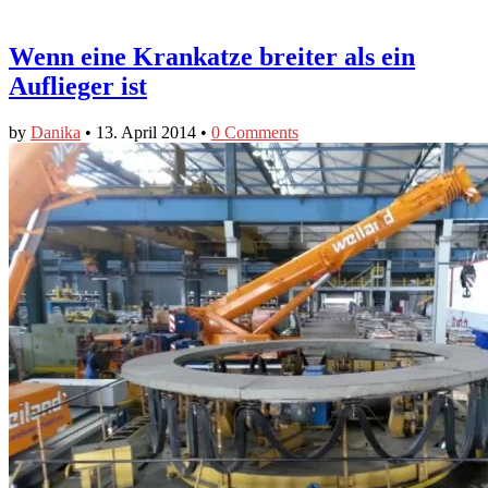
Wenn eine Krankatze breiter als ein
Auflieger ist
by
Danika
•
13. April 2014
•
0 Comments