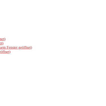
net)
et)
uem Fenster geöffnet)
öffnet)