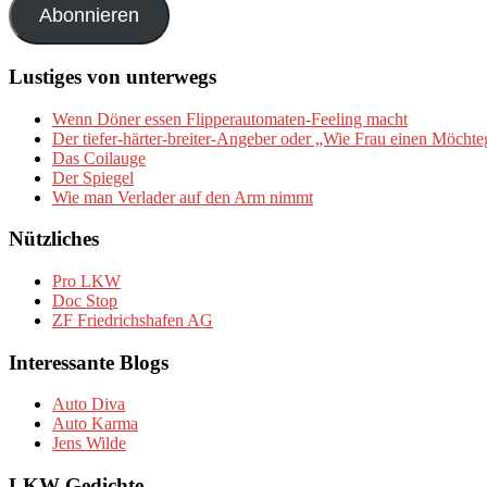
Abonnieren
Lustiges von unterwegs
Wenn Döner essen Flipperautomaten-Feeling macht
Der tiefer-härter-breiter-Angeber oder „Wie Frau einen Möchte
Das Coilauge
Der Spiegel
Wie man Verlader auf den Arm nimmt
Nützliches
Pro LKW
Doc Stop
ZF Friedrichshafen AG
Interessante Blogs
Auto Diva
Auto Karma
Jens Wilde
LKW Gedichte