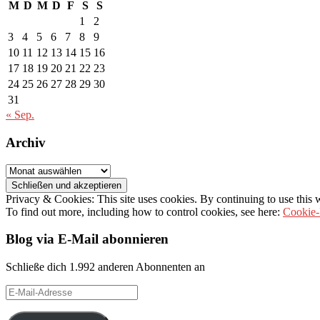
M
D
M
D
F
S
S
1
2
3
4
5
6
7
8
9
10
11
12
13
14
15
16
17
18
19
20
21
22
23
24
25
26
27
28
29
30
31
« Sep.
Archiv
Archiv
Privacy & Cookies: This site uses cookies. By continuing to use this w
To find out more, including how to control cookies, see here:
Cookie-
Blog via E-Mail abonnieren
Schließe dich 1.992 anderen Abonnenten an
E-
Mail-
Adresse