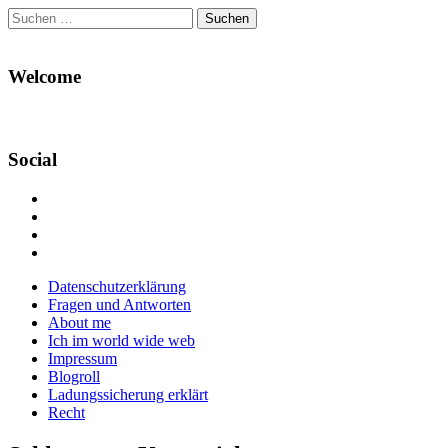
Suchen
nach:
Welcome
Social
Profil
von
Profil
Danikas
von
Profil
Blog
CrazyDevilDeli
von
Google+
auf
auf
devildeli
Main
Skip
Datenschutzerklärung
Facebook
Twitter
auf
to
Fragen und Antworten
anzeigen
anzeigen
Instagram
menu
content
About me
anzeigen
Ich im world wide web
Impressum
Blogroll
Ladungssicherung erklärt
Recht