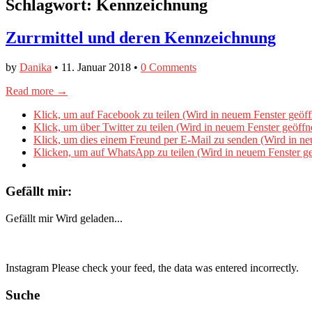
Schlagwort:
Kennzeichnung
Zurrmittel und deren Kennzeichnung
by
Danika
•
11. Januar 2018
•
0 Comments
Read more →
Klick, um auf Facebook zu teilen (Wird in neuem Fenster geöff
Klick, um über Twitter zu teilen (Wird in neuem Fenster geöffn
Klick, um dies einem Freund per E-Mail zu senden (Wird in ne
Klicken, um auf WhatsApp zu teilen (Wird in neuem Fenster ge
Gefällt mir:
Gefällt mir
Wird geladen...
Instagram Please check your feed, the data was entered incorrectly.
Suche