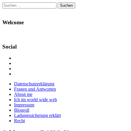
Suchen
nach:
Welcome
Social
Profil
von
Profil
Danikas
von
Profil
Blog
CrazyDevilDeli
von
Google+
auf
auf
devildeli
Main
Skip
Datenschutzerklärung
Facebook
Twitter
auf
to
Fragen und Antworten
anzeigen
anzeigen
Instagram
menu
content
About me
anzeigen
Ich im world wide web
Impressum
Blogroll
Ladungssicherung erklärt
Recht