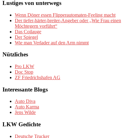
Lustiges von unterwegs
Wenn Döner essen Flipperautomaten-Feeling macht
Der tiefer-härter-breiter-Angeber oder „Wie Frau einen
Möchtegern vorführt“
Das Coilauge
Der Spiegel
Wie man Verlader auf den Arm nimmt
Nützliches
Pro LKW
Doc Stop
ZF Friedrichshafen AG
Interessante Blogs
Auto Diva
Auto Karma
Jens Wilde
LKW Gedichte
Deutsche Trucker