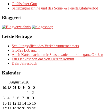
Gefälschter Gurt
Sattelzugmaschine und das Sonn- & Feiertagsfahrverbot
Bloggerei
Letzte Beiträge
Schulungspflicht des Verkehrsunternehmers
Großes Lob an….
Auch Karts machen mir Spass….nicht nur die ganz Großen
Ein Dankeschön das von Herzen kommt
Dein Jahresbuch
Kalender
August 2026
M
D
M
D
F
S
S
1
2
3
4
5
6
7
8
9
10
11
12
13
14
15
16
17
18
19
20
21
22
23