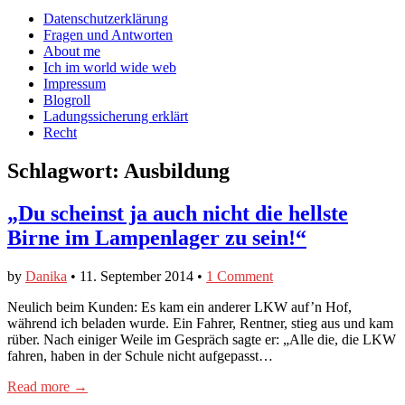
auf
auf
devildeli
Main
Skip
Datenschutzerklärung
Facebook
Twitter
auf
to
Fragen und Antworten
anzeigen
anzeigen
Instagram
menu
content
About me
anzeigen
Ich im world wide web
Impressum
Blogroll
Ladungssicherung erklärt
Recht
Schlagwort:
Ausbildung
„Du scheinst ja auch nicht die hellste
Birne im Lampenlager zu sein!“
by
Danika
•
11. September 2014
•
1 Comment
Neulich beim Kunden: Es kam ein anderer LKW auf’n Hof,
während ich beladen wurde. Ein Fahrer, Rentner, stieg aus und kam
rüber. Nach einiger Weile im Gespräch sagte er: „Alle die, die LKW
fahren, haben in der Schule nicht aufgepasst…
Read more →