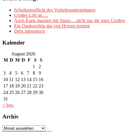
Schulungspflicht des Verkehrsunternehmers
Großes Lob an….
Auch Karts machen mir Spass….nicht nur die ganz Großen
Ein Dankeschön das von Herzen kommt
Dein Jahresbuch
Kalender
August 2026
M
D
M
D
F
S
S
1
2
3
4
5
6
7
8
9
10
11
12
13
14
15
16
17
18
19
20
21
22
23
24
25
26
27
28
29
30
31
« Sep.
Archiv
Archiv