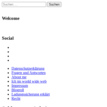
Suchen
nach:
Welcome
Social
Profil
von
Profil
Danikas
von
Profil
Blog
CrazyDevilDeli
von
Google+
auf
auf
devildeli
Main
Skip
Datenschutzerklärung
Facebook
Twitter
auf
to
Fragen und Antworten
anzeigen
anzeigen
Instagram
menu
content
About me
anzeigen
Ich im world wide web
Impressum
Blogroll
Ladungssicherung erklärt
Recht