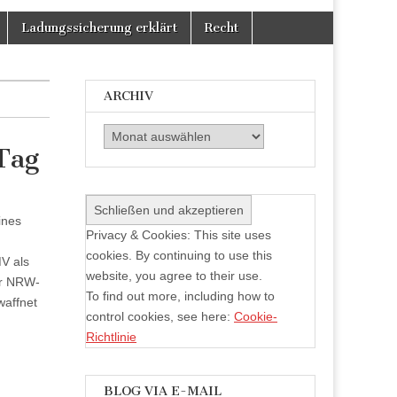
Facebook
Twitter
auf
anzeigen
anzeigen
Instagram
Ladungssicherung erklärt
Recht
anzeigen
ARCHIV
Archiv
Tag
ines
Privacy & Cookies: This site uses
cookies. By continuing to use this
V als
website, you agree to their use.
ur NRW-
To find out more, including how to
waffnet
control cookies, see here:
Cookie-
Richtlinie
BLOG VIA E-MAIL