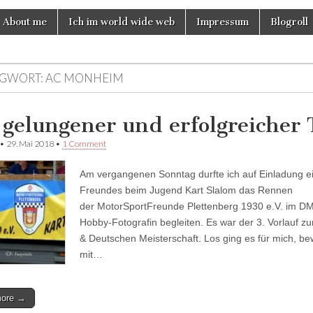
About me
Ich im world wide web
Impressum
Blogroll
GWORT:
AC MONHEIM
 gelungener und erfolgreicher 
•
29. Mai 2018
•
1 Comment
Am vergangenen Sonntag durfte ich auf Einladung e
Freundes beim Jugend Kart Slalom das Rennen
der MotorSportFreunde Plettenberg 1930 e.V. im DM
Hobby-Fotografin begleiten. Es war der 3. Vorlauf z
& Deutschen Meisterschaft. Los ging es für mich, be
mit…
more →