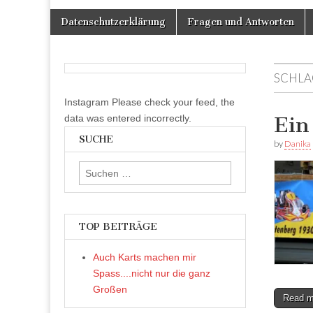
Skip
Main
Datenschutzerklärung
Fragen und Antworten
to
menu
content
SCHLA
Instagram Please check your feed, the
data was entered incorrectly.
Ein
SUCHE
by
Danika
Suchen
nach:
TOP BEITRÄGE
Auch Karts machen mir
Spass....nicht nur die ganz
Großen
Read 