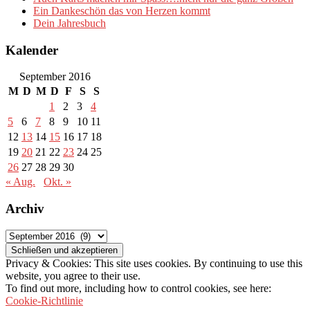
Ein Dankeschön das von Herzen kommt
Dein Jahresbuch
Kalender
September 2016
M
D
M
D
F
S
S
1
2
3
4
5
6
7
8
9
10
11
12
13
14
15
16
17
18
19
20
21
22
23
24
25
26
27
28
29
30
« Aug.
Okt. »
Archiv
Archiv
Privacy & Cookies: This site uses cookies. By continuing to use this
website, you agree to their use.
To find out more, including how to control cookies, see here:
Cookie-Richtlinie