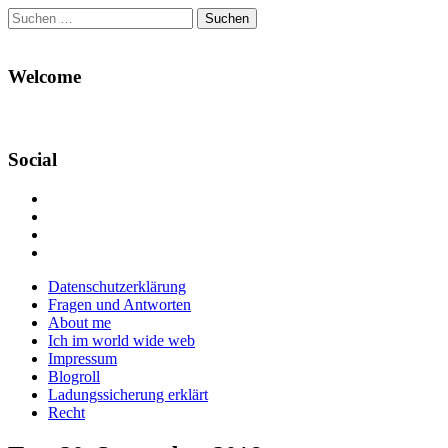
Suchen
nach:
Welcome
Social
Profil
von
Profil
Danikas
von
Profil
Blog
CrazyDevilDeli
von
Google+
auf
auf
devildeli
Main
Skip
Datenschutzerklärung
Facebook
Twitter
auf
to
Fragen und Antworten
anzeigen
anzeigen
Instagram
menu
content
About me
anzeigen
Ich im world wide web
Impressum
Blogroll
Ladungssicherung erklärt
Recht