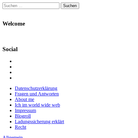
Suchen
nach:
Welcome
Social
Profil
von
Profil
Danikas
von
Profil
Blog
CrazyDevilDeli
von
Google+
auf
auf
devildeli
Main
Skip
Datenschutzerklärung
Facebook
Twitter
auf
to
Fragen und Antworten
anzeigen
anzeigen
Instagram
menu
content
About me
anzeigen
Ich im world wide web
Impressum
Blogroll
Ladungssicherung erklärt
Recht
Allgemein