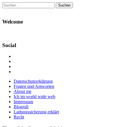
Suchen
nach:
Welcome
Social
Profil
von
Profil
Danikas
von
Profil
Blog
CrazyDevilDeli
von
Google+
auf
auf
devildeli
Main
Skip
Datenschutzerklärung
Facebook
Twitter
auf
to
Fragen und Antworten
anzeigen
anzeigen
Instagram
menu
content
About me
anzeigen
Ich im world wide web
Impressum
Blogroll
Ladungssicherung erklärt
Recht