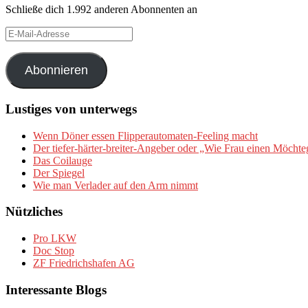
Schließe dich 1.992 anderen Abonnenten an
E-
Mail-
Adresse
Abonnieren
Lustiges von unterwegs
Wenn Döner essen Flipperautomaten-Feeling macht
Der tiefer-härter-breiter-Angeber oder „Wie Frau einen Möchte
Das Coilauge
Der Spiegel
Wie man Verlader auf den Arm nimmt
Nützliches
Pro LKW
Doc Stop
ZF Friedrichshafen AG
Interessante Blogs