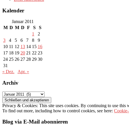
Kalender
Januar 2011
M
D
M
D
F
S
S
1
2
3
4
5
6
7
8
9
10
11
12
13
14
15
16
17
18
19
20
21
22
23
24
25
26
27
28
29
30
31
« Dez.
Apr. »
Archiv
Archiv
Privacy & Cookies: This site uses cookies. By continuing to use this w
To find out more, including how to control cookies, see here:
Cookie-
Blog via E-Mail abonnieren