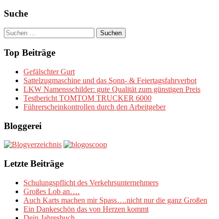
Suche
Suchen
nach:
Top Beiträge
Gefälschter Gurt
Sattelzugmaschine und das Sonn- & Feiertagsfahrverbot
LKW Namensschilder: gute Qualität zum günstigen Preis
Testbericht TOMTOM TRUCKER 6000
Führerscheinkontrollen durch den Arbeitgeber
Bloggerei
Letzte Beiträge
Schulungspflicht des Verkehrsunternehmers
Großes Lob an….
Auch Karts machen mir Spass….nicht nur die ganz Großen
Ein Dankeschön das von Herzen kommt
Dein Jahresbuch