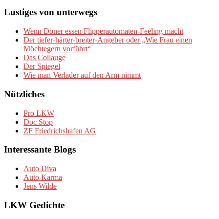
Lustiges von unterwegs
Wenn Döner essen Flipperautomaten-Feeling macht
Der tiefer-härter-breiter-Angeber oder „Wie Frau einen
Möchtegern vorführt“
Das Coilauge
Der Spiegel
Wie man Verlader auf den Arm nimmt
Nützliches
Pro LKW
Doc Stop
ZF Friedrichshafen AG
Interessante Blogs
Auto Diva
Auto Karma
Jens Wilde
LKW Gedichte