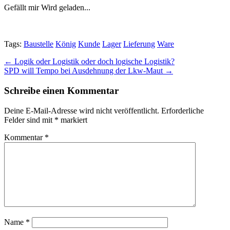
Gefällt mir
Wird geladen...
Tags:
Baustelle
König
Kunde
Lager
Lieferung
Ware
Post
← Logik oder Logistik oder doch logische Logistik?
SPD will Tempo bei Ausdehnung der Lkw-Maut →
navigation
Schreibe einen Kommentar
Deine E-Mail-Adresse wird nicht veröffentlicht.
Erforderliche
Felder sind mit
*
markiert
Kommentar
*
Name
*