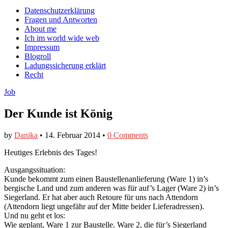
auf
auf
devildeli
Main
Skip
Datenschutzerklärung
Facebook
Twitter
auf
to
Fragen und Antworten
anzeigen
anzeigen
Instagram
menu
content
About me
anzeigen
Ich im world wide web
Impressum
Blogroll
Ladungssicherung erklärt
Recht
Job
Der Kunde ist König
by
Danika
•
14. Februar 2014
•
0 Comments
Heutiges Erlebnis des Tages!
Ausgangssituation:
Kunde bekommt zum einen Baustellenanlieferung (Ware 1) in’s
bergische Land und zum anderen was für auf’s Lager (Ware 2) in’s
Siegerland. Er hat aber auch Retoure für uns nach Attendorn
(Attendorn liegt ungefähr auf der Mitte beider Lieferadressen).
Und nu geht et los:
Wie geplant, Ware 1 zur Baustelle. Ware 2, die für’s Siegerland