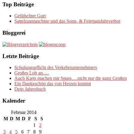
Top Beiträge
Gefälschter Gurt
Sattelzugmaschine und das Sonn- & Feiertagsfahrverbot
Bloggerei
Letzte Beiträge
Schulungspflicht des Verkehrsunternehmers
Großes Lob an….
Auch Karts machen mir Spass….nicht nur die ganz Großen
Ein Dankeschön das von Herzen kommt
Dein Jahresbuch
Kalender
Februar 2014
M
D
M
D
F
S
S
1
2
3
4
5
6
7
8
9