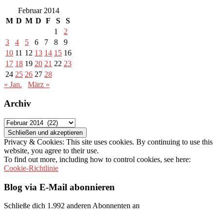
Februar 2014
M
D
M
D
F
S
S
1
2
3
4
5
6
7
8
9
10
11
12
13
14
15
16
17
18
19
20
21
22
23
24
25
26
27
28
« Jan.
März »
Archiv
Archiv
Privacy & Cookies: This site uses cookies. By continuing to use this
website, you agree to their use.
To find out more, including how to control cookies, see here:
Cookie-Richtlinie
Blog via E-Mail abonnieren
Schließe dich 1.992 anderen Abonnenten an