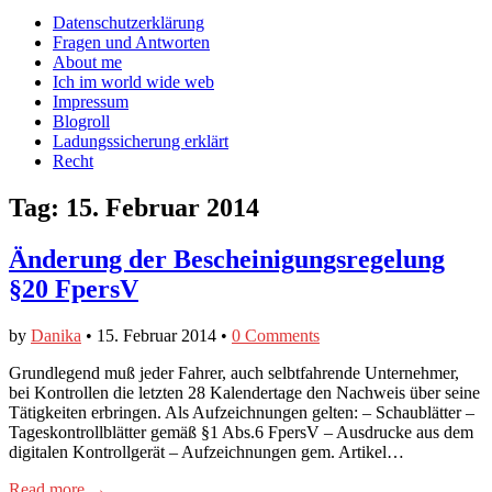
auf
auf
devildeli
Main
Skip
Datenschutzerklärung
Facebook
Twitter
auf
to
Fragen und Antworten
anzeigen
anzeigen
Instagram
menu
content
About me
anzeigen
Ich im world wide web
Impressum
Blogroll
Ladungssicherung erklärt
Recht
Tag:
15. Februar 2014
Änderung der Bescheinigungsregelung
§20 FpersV
by
Danika
•
15. Februar 2014
•
0 Comments
Grundlegend muß jeder Fahrer, auch selbtfahrende Unternehmer,
bei Kontrollen die letzten 28 Kalendertage den Nachweis über seine
Tätigkeiten erbringen. Als Aufzeichnungen gelten: – Schaublätter –
Tageskontrollblätter gemäß §1 Abs.6 FpersV – Ausdrucke aus dem
digitalen Kontrollgerät – Aufzeichnungen gem. Artikel…
Read more →