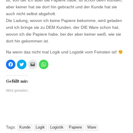
ist, von der ich aber die Papiere habe, ist schon beim Kunden,
aber keiner hat sie dort hin gebracht und der Kunde hat sie
auch nicht selbst abgeholt.
Die Ladung, wovon ich keine Papiere bekomme, wird geladen
und ich bringe sie zu DEM Kunden, der DIE Ware schon hat,
wovon ich die Papiere habe, bei der aber keiner weiß, wie sie
dort hin gekommen ist.
Na wenn das nicht mal Logik und Logistik vom Feinsten ist!
K
K
K
K
l
l
l
l
i
i
i
i
c
c
c
c
k
k
k
k
,
,
,
e
Gefällt mir:
u
u
u
n
m
m
m
,
Wird geladen...
a
ü
d
u
u
b
i
m
f
e
e
a
F
r
s
u
a
T
e
f
c
w
i
W
e
i
n
h
b
t
e
a
o
t
m
t
o
e
F
s
Tags:
k
r
r
A
Kunde
Logik
Logistik
Papiere
Ware
z
z
e
p