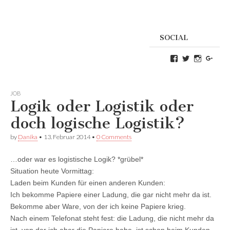
SOCIAL
Profil
Profil
Profil
Goog
von
von
von
Danikas
CrazyDevilD
devildeli
Blog
auf
auf
auf
Twitter
Instagra
JOB
Facebook
anzeigen
anzeigen
Logik oder Logistik oder
anzeigen
doch logische Logistik?
by
Danika
•
13. Februar 2014
•
0 Comments
…oder war es logistische Logik? *grübel*
Situation heute Vormittag:
Laden beim Kunden für einen anderen Kunden:
Ich bekomme Papiere einer Ladung, die gar nicht mehr da ist.
Bekomme aber Ware, von der ich keine Papiere krieg.
Nach einem Telefonat steht fest: die Ladung, die nicht mehr da