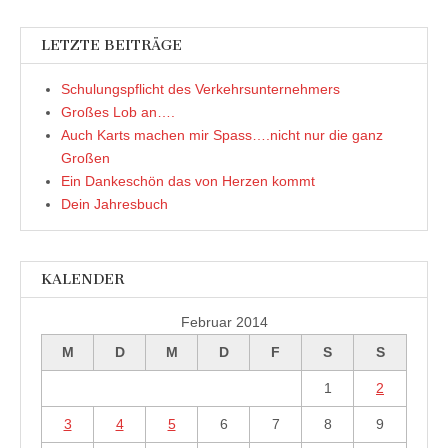
LETZTE BEITRÄGE
Schulungspflicht des Verkehrsunternehmers
Großes Lob an….
Auch Karts machen mir Spass….nicht nur die ganz
Großen
Ein Dankeschön das von Herzen kommt
Dein Jahresbuch
KALENDER
Februar 2014
M
D
M
D
F
S
S
1
2
3
4
5
6
7
8
9