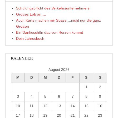
Schulungspflicht des Verkehrsunternehmers
Großes Lob an….
Auch Karts machen mir Spass….nicht nur die ganz
Großen
Ein Dankeschön das von Herzen kommt
Dein Jahresbuch
KALENDER
August 2026
M
D
M
D
F
S
S
1
2
3
4
5
6
7
8
9
10
11
12
13
14
15
16
17
18
19
20
21
22
23