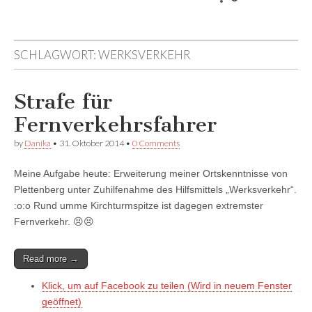
devildeli
Facebook
Twitter
auf
anzeigen
anzeigen
Instagram
anzeigen
SCHLAGWORT:
WERKSVERKEHR
Strafe für
Fernverkehrsfahrer
by
Danika
•
31. Oktober 2014
•
0 Comments
Meine Aufgabe heute: Erweiterung meiner Ortskenntnisse von
Plettenberg unter Zuhilfenahme des Hilfsmittels „Werksverkehr“.
:o:o Rund umme Kirchturmspitze ist dagegen extremster
Fernverkehr. 😣😣
Read more →
Klick, um auf Facebook zu teilen (Wird in neuem Fenster
geöffnet)