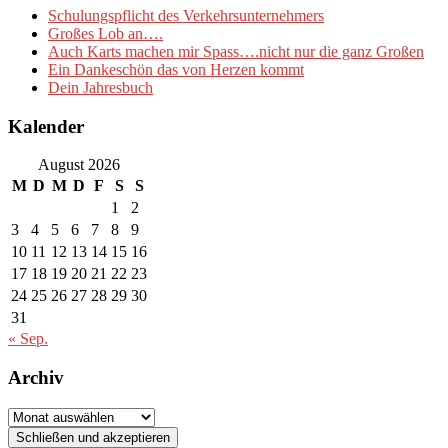
Schulungspflicht des Verkehrsunternehmers
Großes Lob an….
Auch Karts machen mir Spass….nicht nur die ganz Großen
Ein Dankeschön das von Herzen kommt
Dein Jahresbuch
Kalender
August 2026
M
D
M
D
F
S
S
1
2
3
4
5
6
7
8
9
10
11
12
13
14
15
16
17
18
19
20
21
22
23
24
25
26
27
28
29
30
31
« Sep.
Archiv
Archiv