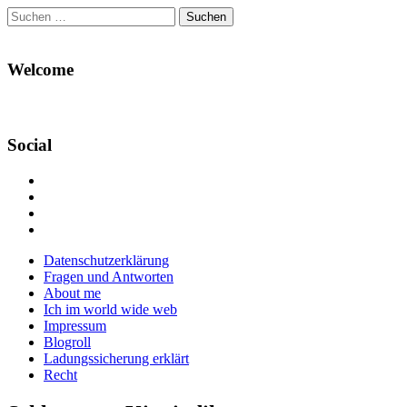
Suchen
nach:
Welcome
Social
Profil
von
Profil
Danikas
von
Profil
Blog
CrazyDevilDeli
von
Google+
auf
auf
devildeli
Main
Skip
Datenschutzerklärung
Facebook
Twitter
auf
to
Fragen und Antworten
anzeigen
anzeigen
Instagram
menu
content
About me
anzeigen
Ich im world wide web
Impressum
Blogroll
Ladungssicherung erklärt
Recht