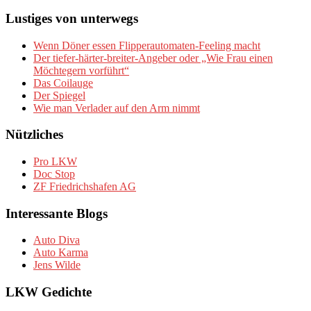
Lustiges von unterwegs
Wenn Döner essen Flipperautomaten-Feeling macht
Der tiefer-härter-breiter-Angeber oder „Wie Frau einen
Möchtegern vorführt“
Das Coilauge
Der Spiegel
Wie man Verlader auf den Arm nimmt
Nützliches
Pro LKW
Doc Stop
ZF Friedrichshafen AG
Interessante Blogs
Auto Diva
Auto Karma
Jens Wilde
LKW Gedichte