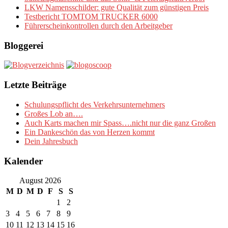
LKW Namensschilder: gute Qualität zum günstigen Preis
Testbericht TOMTOM TRUCKER 6000
Führerscheinkontrollen durch den Arbeitgeber
Bloggerei
Letzte Beiträge
Schulungspflicht des Verkehrsunternehmers
Großes Lob an….
Auch Karts machen mir Spass….nicht nur die ganz Großen
Ein Dankeschön das von Herzen kommt
Dein Jahresbuch
Kalender
August 2026
M
D
M
D
F
S
S
1
2
3
4
5
6
7
8
9
10
11
12
13
14
15
16