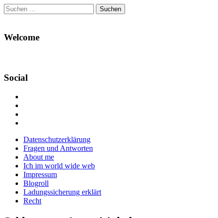
Suchen
nach:
Welcome
Social
Profil
von
Profil
Danikas
von
Profil
Blog
CrazyDevilDeli
von
Google+
auf
auf
devildeli
Main
Skip
Datenschutzerklärung
Facebook
Twitter
auf
to
Fragen und Antworten
anzeigen
anzeigen
Instagram
menu
content
About me
anzeigen
Ich im world wide web
Impressum
Blogroll
Ladungssicherung erklärt
Recht