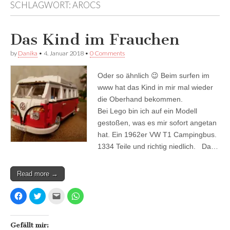
SCHLAGWORT:
AROCS
Facebook
anzeigen
anzeigen
anzeigen
Das Kind im Frauchen
by
Danika
•
4. Januar 2018
•
0 Comments
Oder so ähnlich 😉 Beim surfen im
www hat das Kind in mir mal wieder
die Oberhand bekommen.
Bei Lego bin ich auf ein Modell
gestoßen, was es mir sofort angetan
hat. Ein 1962er VW T1 Campingbus.
1334 Teile und richtig niedlich. Da…
Read more →
K
K
K
K
l
l
l
l
i
i
i
i
c
c
c
c
k
k
k
k
,
,
,
e
Gefällt mir: