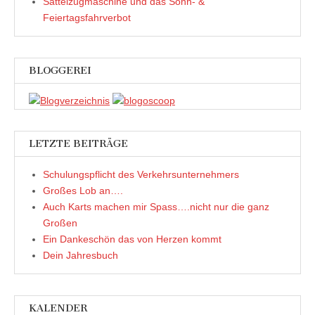
Sattelzugmaschine und das Sonn- &
e
e
d
s
r
r
i
t
Feiertagsfahrverbot
g
g
n
e
e
e
n
r
ö
ö
e
g
f
f
u
e
f
f
e
ö
n
n
m
f
BLOGGEREI
e
e
F
f
t
t
e
n
)
)
n
e
s
t
t
)
e
r
g
e
LETZTE BEITRÄGE
ö
f
f
Schulungspflicht des Verkehrsunternehmers
n
e
Großes Lob an….
t
)
Auch Karts machen mir Spass….nicht nur die ganz
Großen
Ein Dankeschön das von Herzen kommt
Dein Jahresbuch
KALENDER