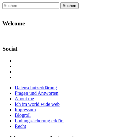
Suchen
nach:
Welcome
Social
Profil
von
Profil
Danikas
von
Profil
Blog
CrazyDevilDeli
von
Google+
auf
auf
devildeli
Main
Skip
Datenschutzerklärung
Facebook
Twitter
auf
to
Fragen und Antworten
anzeigen
anzeigen
Instagram
menu
content
About me
anzeigen
Ich im world wide web
Impressum
Blogroll
Ladungssicherung erklärt
Recht