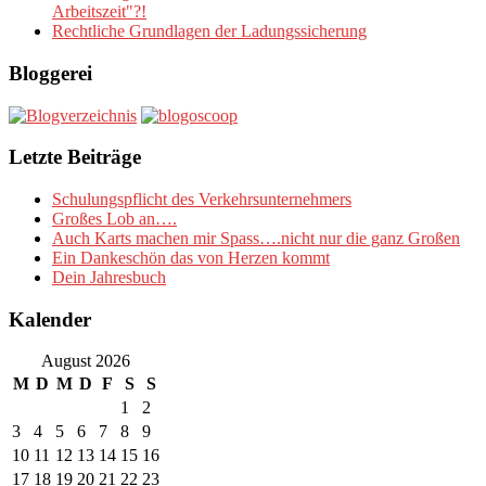
Arbeitszeit"?!
Rechtliche Grundlagen der Ladungssicherung
Bloggerei
Letzte Beiträge
Schulungspflicht des Verkehrsunternehmers
Großes Lob an….
Auch Karts machen mir Spass….nicht nur die ganz Großen
Ein Dankeschön das von Herzen kommt
Dein Jahresbuch
Kalender
August 2026
M
D
M
D
F
S
S
1
2
3
4
5
6
7
8
9
10
11
12
13
14
15
16
17
18
19
20
21
22
23