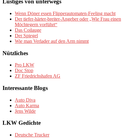
Lustiges von unterwegs
Wenn Döner essen Flipperautomaten-Feeling macht
Der tiefer-härter-breiter-Angeber oder „Wie Frau einen
Möchtegern vorführt“
Das Coilauge
Der Spiegel
Wie man Verlader auf den Arm nimmt
Nützliches
Pro LKW
Doc Stop
ZF Friedrichshafen AG
Interessante Blogs
Auto Diva
Auto Karma
Jens Wilde
LKW Gedichte
Deutsche Trucker