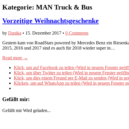
Kategorie:
MAN Truck & Bus
Vorzeitige Weihnachtsgeschenke
by
Danika
•
15. Dezember 2017
•
0 Comments
Gestern kam von RoadStars powered by Mercedes Benz ein Riesenkal
2015, 2016 und 2017 sind es auch für 2018 wieder super in…
Read more →
Klick, um auf Facebook zu teilen (Wird in neuem Fenster geöff
Klick, um über Twitter zu teilen (Wird in neuem Fenster geöffn
Klick, um dies einem Freund per E-Mail zu senden (Wird in ne
Klicken, um auf WhatsApp zu teilen (Wird in neuem Fenster ge
Gefällt mir:
Gefällt mir
Wird geladen...