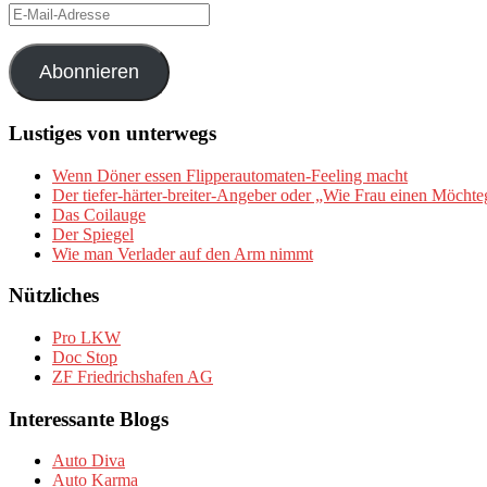
E-
Mail-
Adresse
Abonnieren
Lustiges von unterwegs
Wenn Döner essen Flipperautomaten-Feeling macht
Der tiefer-härter-breiter-Angeber oder „Wie Frau einen Möchte
Das Coilauge
Der Spiegel
Wie man Verlader auf den Arm nimmt
Nützliches
Pro LKW
Doc Stop
ZF Friedrichshafen AG
Interessante Blogs
Auto Diva
Auto Karma