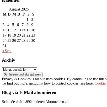
Kalender
August 2026
M
D
M
D
F
S
S
1
2
3
4
5
6
7
8
9
10
11
12
13
14
15
16
17
18
19
20
21
22
23
24
25
26
27
28
29
30
31
« Sep.
Archiv
Archiv
Privacy & Cookies: This site uses cookies. By continuing to use this w
To find out more, including how to control cookies, see here:
Cookie-
Blog via E-Mail abonnieren
Schließe dich 1.992 anderen Abonnenten an