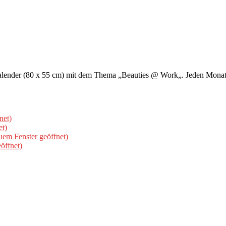
ender (80 x 55 cm) mit dem Thema „Beauties @ Work„. Jeden Monat z
net)
et)
uem Fenster geöffnet)
öffnet)