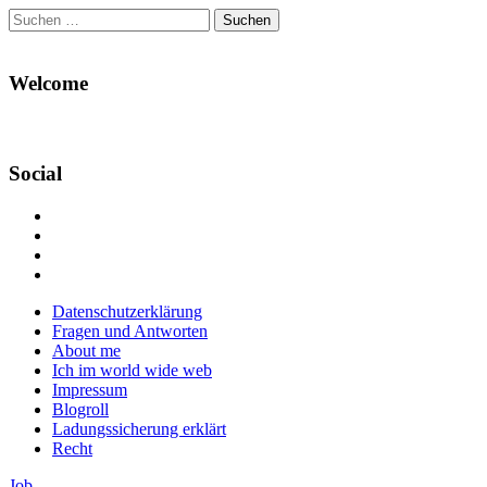
Suchen
nach:
Welcome
Social
Profil
von
Profil
Danikas
von
Profil
Blog
CrazyDevilDeli
von
Google+
auf
auf
devildeli
Main
Skip
Datenschutzerklärung
Facebook
Twitter
auf
to
Fragen und Antworten
anzeigen
anzeigen
Instagram
menu
content
About me
anzeigen
Ich im world wide web
Impressum
Blogroll
Ladungssicherung erklärt
Recht
Job