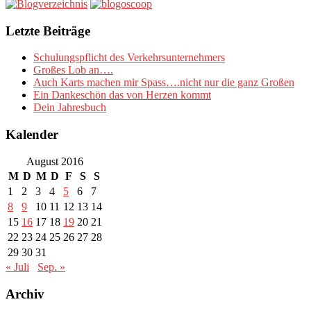
Letzte Beiträge
Schulungspflicht des Verkehrsunternehmers
Großes Lob an….
Auch Karts machen mir Spass….nicht nur die ganz Großen
Ein Dankeschön das von Herzen kommt
Dein Jahresbuch
Kalender
August 2016
M
D
M
D
F
S
S
1
2
3
4
5
6
7
8
9
10
11
12
13
14
15
16
17
18
19
20
21
22
23
24
25
26
27
28
29
30
31
« Juli
Sep. »
Archiv