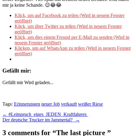
mir ja keine Schande. 😉😂😂
Klick, um auf Facebook zu teilen (Wird in neuem Fenster
geöffnet)
Klick, um über Twitter zu teilen (Wird in neuem Fenster
geöffnet)
Klick, um dies einem Freund per E-Mail zu senden (Wird in
neuem Fenster geöffnet)
Klicken, um auf WhatsApp zu teilen (Wird in neuem Fenster
geöffnet)
Gefällt mir:
Gefällt mir
Wird geladen...
Tags:
Erinnerungen
neuer Job
verkauft
weißer Riese
Post
← ​#Leitspruch_eines_JEDEN_Kraftfahrers
Der deutsche Trucker im Jammertal? →
navigation
3 comments for “
The last picture
”