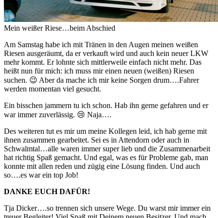
Mein weißer Riese…beim Abschied
Am Samstag habe ich mit Tränen in den Augen meinen weißen
Riesen ausgeräumt, da er verkauft wird und auch kein neuer LKW
mehr kommt. Er lohnte sich mittlerweile einfach nicht mehr. Das
heißt nun für mich: ich muss mir einen neuen (weißen) Riesen
suchen. 😉 Aber da mache ich mir keine Sorgen drum….Fahrer
werden momentan viel gesucht.
Ein bisschen jammern tu ich schon. Hab ihn gerne gefahren und er
war immer zuverlässig. 😢 Naja….
Des weiteren tut es mir um meine Kollegen leid, ich hab gerne mit
ihnen zusammen gearbeitet. Sei es in Attendorn oder auch in
Schwalmtal…alle waren immer super lieb und die Zusammenarbeit
hat richtig Spaß gemacht. Und egal, was es für Probleme gab, man
konnte mit allen reden und zügig eine Lösung finden. Und auch
so….es war ein top Job!
DANKE EUCH DAFÜR!
Tja Dicker….so trennen sich unsere Wege. Du warst mir immer ein
treuer Begleiter! Viel Spaß mit Deinem neuen Besitzer. Und mach