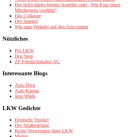
Der tiefer-härter-breiter-Angeber oder „Wie Frau einen
Möchtegern vorführt“
Das Coilauge
Der Spiegel
Wie man Verlader auf den Arm nimmt
Nützliches
Pro LKW
Doc Stop
ZF Friedrichshafen AG
Interessante Blogs
Auto Diva
Auto Karma
Jens Wilde
LKW Gedichte
Deutsche Trucker
Der Straßenkönig
Keine Versorgung ohne LKW
Meilen