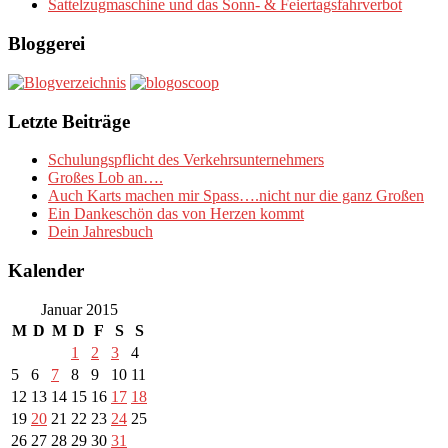
Sattelzugmaschine und das Sonn- & Feiertagsfahrverbot
Bloggerei
Letzte Beiträge
Schulungspflicht des Verkehrsunternehmers
Großes Lob an….
Auch Karts machen mir Spass….nicht nur die ganz Großen
Ein Dankeschön das von Herzen kommt
Dein Jahresbuch
Kalender
Januar 2015
M
D
M
D
F
S
S
1
2
3
4
5
6
7
8
9
10
11
12
13
14
15
16
17
18
19
20
21
22
23
24
25
26
27
28
29
30
31