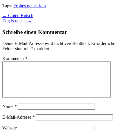
Tags:
Frohes neues Jahr
Post
← Guten Rutsch
Eng is nett… →
navigation
Schreibe einen Kommentar
Deine E-Mail-Adresse wird nicht veröffentlicht.
Erforderliche
Felder sind mit
*
markiert
Kommentar
*
Name
*
E-Mail-Adresse
*
Website