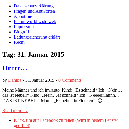
auf
auf
devildeli
Main
Skip
Datenschutzerklärung
Facebook
Twitter
auf
to
Fragen und Antworten
anzeigen
anzeigen
Instagram
menu
content
About me
anzeigen
Ich im world wide web
Impressum
Blogroll
Ladungssicherung erklärt
Recht
Tag:
31. Januar 2015
Orrrr…
by
Danika
•
31. Januar 2015
•
0 Comments
Meine Männer und ich im Auto: Kind: „Es schneit!“ Ich: „Nein…
das ist Nebel!“ Kind: „Nein…es schneit!“ Ich: „Neeeeiiiinnnn…
DAS IST NEBEL!“ Mann: „Es nebelt in Flocken!“ 😮
Read more →
Klick, um auf Facebook zu teilen (Wird in neuem Fenster
geöffnet)