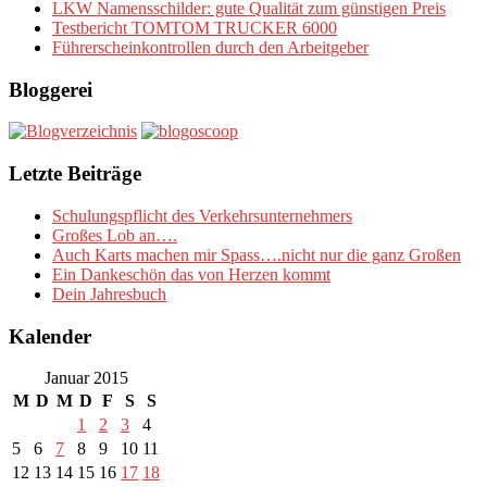
LKW Namensschilder: gute Qualität zum günstigen Preis
Testbericht TOMTOM TRUCKER 6000
Führerscheinkontrollen durch den Arbeitgeber
Bloggerei
Letzte Beiträge
Schulungspflicht des Verkehrsunternehmers
Großes Lob an….
Auch Karts machen mir Spass….nicht nur die ganz Großen
Ein Dankeschön das von Herzen kommt
Dein Jahresbuch
Kalender
Januar 2015
M
D
M
D
F
S
S
1
2
3
4
5
6
7
8
9
10
11
12
13
14
15
16
17
18