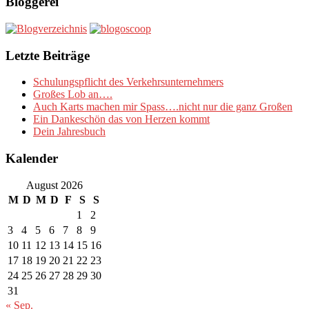
Bloggerei
Letzte Beiträge
Schulungspflicht des Verkehrsunternehmers
Großes Lob an….
Auch Karts machen mir Spass….nicht nur die ganz Großen
Ein Dankeschön das von Herzen kommt
Dein Jahresbuch
Kalender
August 2026
M
D
M
D
F
S
S
1
2
3
4
5
6
7
8
9
10
11
12
13
14
15
16
17
18
19
20
21
22
23
24
25
26
27
28
29
30
31
« Sep.