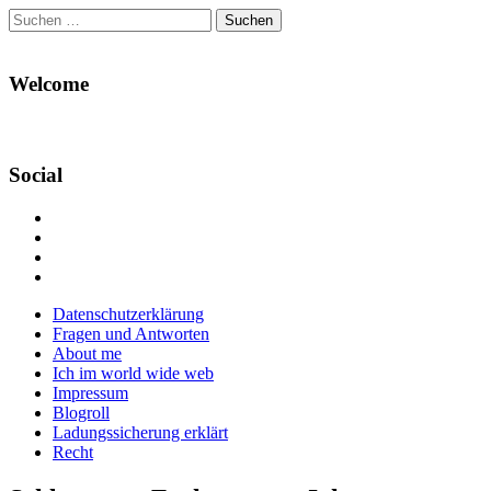
Suchen
nach:
Welcome
Social
Profil
von
Profil
Danikas
von
Profil
Blog
CrazyDevilDeli
von
Google+
auf
auf
devildeli
Main
Skip
Datenschutzerklärung
Facebook
Twitter
auf
to
Fragen und Antworten
anzeigen
anzeigen
Instagram
menu
content
About me
anzeigen
Ich im world wide web
Impressum
Blogroll
Ladungssicherung erklärt
Recht