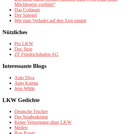
Möchtegern vorführt“
Das Coilauge
Der Spiegel
Wie man Verlader auf den Arm nimmt
Nützliches
Pro LKW
Doc Stop
ZF Friedrichshafen AG
Interessante Blogs
Auto Diva
Auto Karma
Jens Wilde
LKW Gedichte
Deutsche Trucker
Der Straßenkönig
Keine Versorgung ohne LKW
Meilen
Bon Route