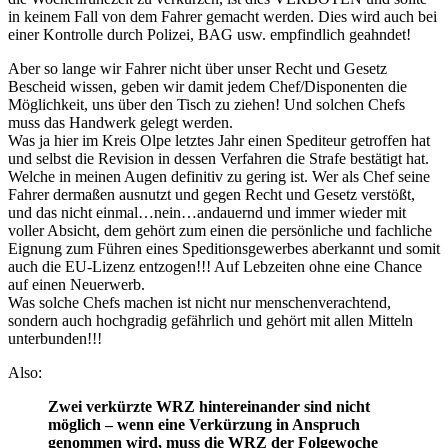
in keinem Fall von dem Fahrer gemacht werden. Dies wird auch bei
einer Kontrolle durch Polizei, BAG usw. empfindlich geahndet!
Aber so lange wir Fahrer nicht über unser Recht und Gesetz
Bescheid wissen, geben wir damit jedem Chef/Disponenten die
Möglichkeit, uns über den Tisch zu ziehen! Und solchen Chefs
muss das Handwerk gelegt werden.
Was ja hier im Kreis Olpe letztes Jahr einen Spediteur getroffen hat
und selbst die Revision in dessen Verfahren die Strafe bestätigt hat.
Welche in meinen Augen definitiv zu gering ist. Wer als Chef seine
Fahrer dermaßen ausnutzt und gegen Recht und Gesetz verstößt,
und das nicht einmal…nein…andauernd und immer wieder mit
voller Absicht, dem gehört zum einen die persönliche und fachliche
Eignung zum Führen eines Speditionsgewerbes aberkannt und somit
auch die EU-Lizenz entzogen!!! Auf Lebzeiten ohne eine Chance
auf einen Neuerwerb.
Was solche Chefs machen ist nicht nur menschenverachtend,
sondern auch hochgradig gefährlich und gehört mit allen Mitteln
unterbunden!!!
Also:
Zwei verkürzte WRZ hintereinander sind nicht
möglich – wenn eine Verkürzung in Anspruch
genommen wird, muss die WRZ der Folgewoche