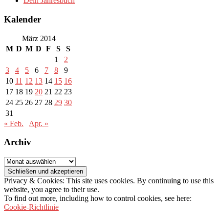
Dein Jahresbuch
Kalender
März 2014
M
D
M
D
F
S
S
1
2
3
4
5
6
7
8
9
10
11
12
13
14
15
16
17
18
19
20
21
22
23
24
25
26
27
28
29
30
31
« Feb.
Apr. »
Archiv
Archiv
Privacy & Cookies: This site uses cookies. By continuing to use this
website, you agree to their use.
To find out more, including how to control cookies, see here:
Cookie-Richtlinie