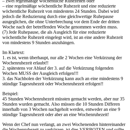
– zwei regelmäßige wöchentliche Ruhezeiten oder
– eine regelmäßige wöchentliche Ruhezeit und eine reduzierte
wöchentliche Ruhezeit von mindestens 24 Stunden. Dabei wird
jedoch die Reduzierung durch eine gleichwertige Ruhepause
ausgeglichen, die ohne Unterbrechung vor dem Ende der dritten
Woche nach der betreffenden Woche genommen werden muss.
(7) Jede Ruhepause, die als Ausgleich für eine reduzierte
wöchentliche Ruhezeit eingelegt wird, ist an eine andere Ruhezeit
von mindestens 9 Stunden anzuhängen.
Im Klartext:
1. es ist, wenn überhaupt, nur alle 2 Wochen eine Verkürzung der
Wochenruhezeit erlaubt!!
2. spätestens vor Ablauf der 3. auf die Verkürzung folgenden
Wochen MUSS der Ausgleich erfolgen!!!
3. das Nachholen der Verkürzung kann auch an eine mindestens 9
stündige Tagesruhezeit oder Wochenruhezeit erfolgen!!
Beispiel:
45 Stunden Wochenruhezeit müssten gemacht werden, aber nur 35
Stunden wurden gemacht. Also müssen die 10 Stunden Differen
innerhalb von 3 Wochen nachgeholt werden, entweder an eine 9
stündige Tagesruhezeit oder aber an eine Wochenruhezeit!
Wenn der Chef nun verlangt, an zwei Wochenenden hintereinander
die Wochenruhezeit zu verkürzen, ist dies VERBOTEN und sollte