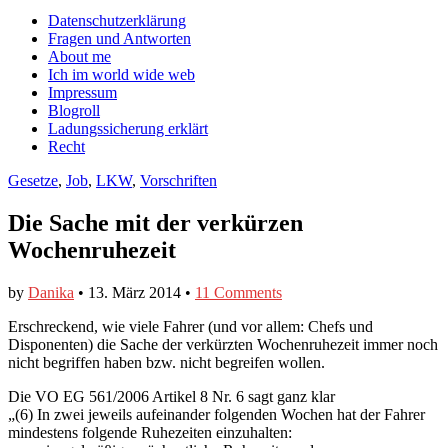
auf
auf
devildeli
Main
Skip
Datenschutzerklärung
Facebook
Twitter
auf
to
Fragen und Antworten
anzeigen
anzeigen
Instagram
menu
content
About me
anzeigen
Ich im world wide web
Impressum
Blogroll
Ladungssicherung erklärt
Recht
Gesetze
,
Job
,
LKW
,
Vorschriften
Die Sache mit der verkürzen
Wochenruhezeit
by
Danika
•
13. März 2014
•
11 Comments
Erschreckend, wie viele Fahrer (und vor allem: Chefs und
Disponenten) die Sache der verkürzten Wochenruhezeit immer noch
nicht begriffen haben bzw. nicht begreifen wollen.
Die VO EG 561/2006 Artikel 8 Nr. 6 sagt ganz klar
„(6) In zwei jeweils aufeinander folgenden Wochen hat der Fahrer
mindestens folgende Ruhezeiten einzuhalten: