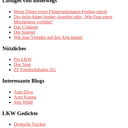
Lustiges von unterwegs
Wenn Döner essen Flipperautomaten-Feeling macht
Der tiefer-härter-breiter-Angeber oder „Wie Frau einen
Möchtegern vorführt“
Das Coilauge
Der Spiegel
Wie man Verlader auf den Arm nimmt
Nützliches
Pro LKW
Doc Stop
ZF Friedrichshafen AG
Interessante Blogs
Auto Diva
Auto Karma
Jens Wilde
LKW Gedichte
Deutsche Trucker