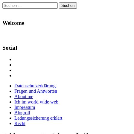
Suchen
nach:
Welcome
Social
Profil
von
Profil
Danikas
von
Profil
Blog
CrazyDevilDeli
von
Google+
auf
auf
devildeli
Main
Skip
Datenschutzerklärung
Facebook
Twitter
auf
to
Fragen und Antworten
anzeigen
anzeigen
Instagram
menu
content
About me
anzeigen
Ich im world wide web
Impressum
Blogroll
Ladungssicherung erklärt
Recht