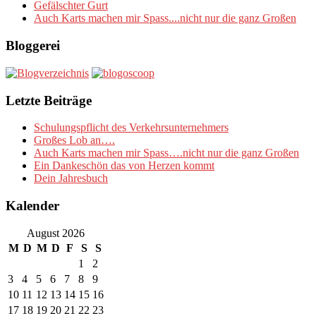
Gefälschter Gurt
Auch Karts machen mir Spass....nicht nur die ganz Großen
Bloggerei
Letzte Beiträge
Schulungspflicht des Verkehrsunternehmers
Großes Lob an….
Auch Karts machen mir Spass….nicht nur die ganz Großen
Ein Dankeschön das von Herzen kommt
Dein Jahresbuch
Kalender
August 2026
M
D
M
D
F
S
S
1
2
3
4
5
6
7
8
9
10
11
12
13
14
15
16
17
18
19
20
21
22
23