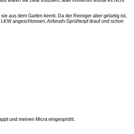
ass waren sie zwar trotzdem, aber immerhin würde es nicht
ie aus dem Garten kennt. Da der Reiniger aber gelartig ist,
 der LKW angeschlossen, Airbrush-Sprühkopf drauf und schon
appt und meinen Micra eingesprüht.