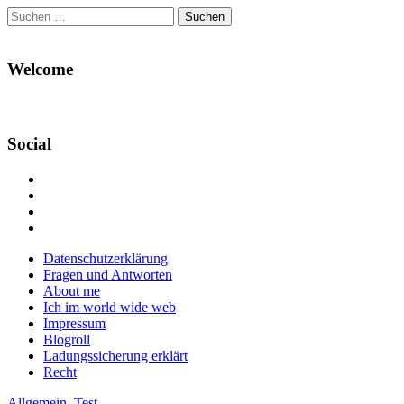
Suchen
nach:
Welcome
Social
Profil
von
Profil
Danikas
von
Profil
Blog
CrazyDevilDeli
von
Google+
auf
auf
devildeli
Main
Skip
Datenschutzerklärung
Facebook
Twitter
auf
to
Fragen und Antworten
anzeigen
anzeigen
Instagram
menu
content
About me
anzeigen
Ich im world wide web
Impressum
Blogroll
Ladungssicherung erklärt
Recht
Allgemein
,
Test