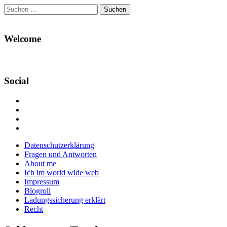
Suchen
nach:
Welcome
Social
Profil
von
Profil
Danikas
von
Profil
Blog
CrazyDevilDeli
von
Google+
auf
auf
devildeli
Main
Skip
Datenschutzerklärung
Facebook
Twitter
auf
to
Fragen und Antworten
anzeigen
anzeigen
Instagram
menu
content
About me
anzeigen
Ich im world wide web
Impressum
Blogroll
Ladungssicherung erklärt
Recht