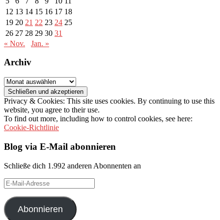
5
6
7
8
9
10
11
12
13
14
15
16
17
18
19
20
21
22
23
24
25
26
27
28
29
30
31
« Nov.
Jan. »
Archiv
Archiv
Privacy & Cookies: This site uses cookies. By continuing to use this
website, you agree to their use.
To find out more, including how to control cookies, see here:
Cookie-Richtlinie
Blog via E-Mail abonnieren
Schließe dich 1.992 anderen Abonnenten an
E-
Mail-
Adresse
Abonnieren