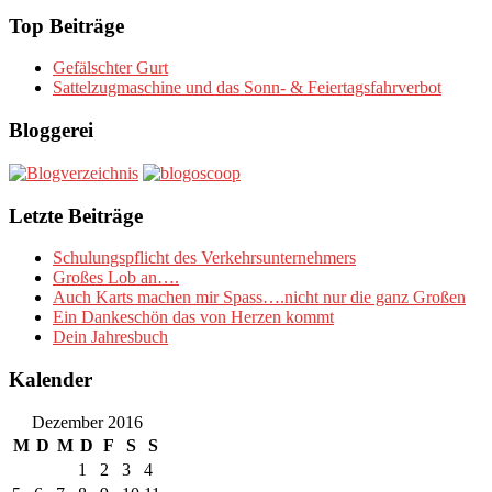
Top Beiträge
Gefälschter Gurt
Sattelzugmaschine und das Sonn- & Feiertagsfahrverbot
Bloggerei
Letzte Beiträge
Schulungspflicht des Verkehrsunternehmers
Großes Lob an….
Auch Karts machen mir Spass….nicht nur die ganz Großen
Ein Dankeschön das von Herzen kommt
Dein Jahresbuch
Kalender
Dezember 2016
M
D
M
D
F
S
S
1
2
3
4