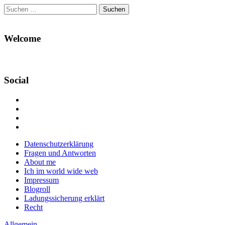
Suchen
nach:
Welcome
Social
Profil
von
Profil
Danikas
von
Profil
Blog
CrazyDevilDeli
von
Google+
auf
auf
devildeli
Main
Skip
Datenschutzerklärung
Facebook
Twitter
auf
to
Fragen und Antworten
anzeigen
anzeigen
Instagram
menu
content
About me
anzeigen
Ich im world wide web
Impressum
Blogroll
Ladungssicherung erklärt
Recht
Allgemein