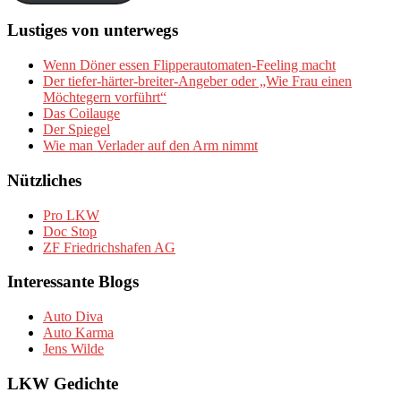
Lustiges von unterwegs
Wenn Döner essen Flipperautomaten-Feeling macht
Der tiefer-härter-breiter-Angeber oder „Wie Frau einen
Möchtegern vorführt“
Das Coilauge
Der Spiegel
Wie man Verlader auf den Arm nimmt
Nützliches
Pro LKW
Doc Stop
ZF Friedrichshafen AG
Interessante Blogs
Auto Diva
Auto Karma
Jens Wilde
LKW Gedichte