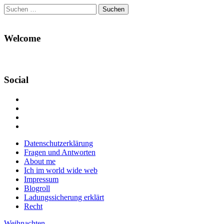
Suchen
nach:
Welcome
Social
Profil
von
Profil
Danikas
von
Profil
Blog
CrazyDevilDeli
von
Google+
auf
auf
devildeli
Main
Skip
Datenschutzerklärung
Facebook
Twitter
auf
to
Fragen und Antworten
anzeigen
anzeigen
Instagram
menu
content
About me
anzeigen
Ich im world wide web
Impressum
Blogroll
Ladungssicherung erklärt
Recht
Weihnachten