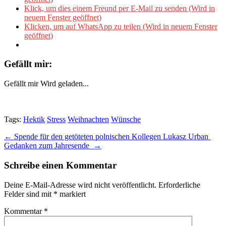
Klick, um dies einem Freund per E-Mail zu senden (Wird in
neuem Fenster geöffnet)
Klicken, um auf WhatsApp zu teilen (Wird in neuem Fenster
geöffnet)
Gefällt mir:
Gefällt mir
Wird geladen...
Tags:
Hektik
Stress
Weihnachten
Wünsche
Post
← Spende für den getöteten polnischen Kollegen Lukasz Urban
Gedanken zum Jahresende →
navigation
Schreibe einen Kommentar
Deine E-Mail-Adresse wird nicht veröffentlicht.
Erforderliche
Felder sind mit
*
markiert
Kommentar
*