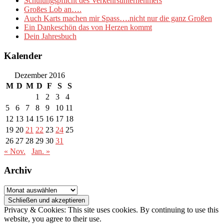
Schulungspflicht des Verkehrsunternehmers
Großes Lob an….
Auch Karts machen mir Spass….nicht nur die ganz Großen
Ein Dankeschön das von Herzen kommt
Dein Jahresbuch
Kalender
Dezember 2016
M
D
M
D
F
S
S
1
2
3
4
5
6
7
8
9
10
11
12
13
14
15
16
17
18
19
20
21
22
23
24
25
26
27
28
29
30
31
« Nov.
Jan. »
Archiv
Archiv
Privacy & Cookies: This site uses cookies. By continuing to use this
website, you agree to their use.