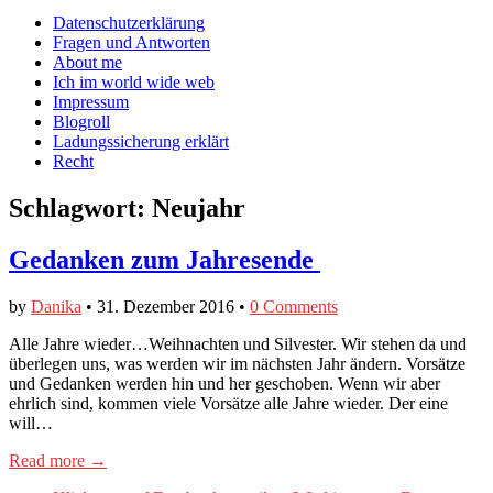
auf
auf
devildeli
Main
Skip
Datenschutzerklärung
Facebook
Twitter
auf
to
Fragen und Antworten
anzeigen
anzeigen
Instagram
menu
content
About me
anzeigen
Ich im world wide web
Impressum
Blogroll
Ladungssicherung erklärt
Recht
Schlagwort:
Neujahr
Gedanken zum Jahresende
by
Danika
•
31. Dezember 2016
•
0 Comments
​Alle Jahre wieder…Weihnachten und Silvester. Wir stehen da und
überlegen uns, was werden wir im nächsten Jahr ändern. Vorsätze
und Gedanken werden hin und her geschoben. Wenn wir aber
ehrlich sind, kommen viele Vorsätze alle Jahre wieder. Der eine
will…
Read more →