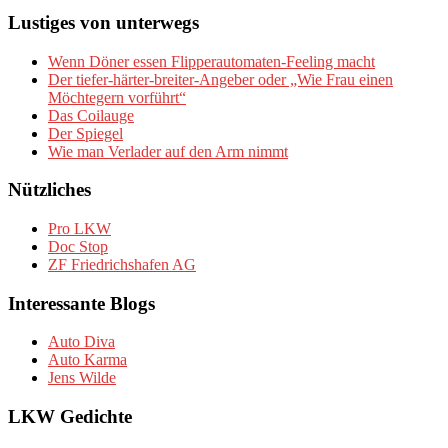
Lustiges von unterwegs
Wenn Döner essen Flipperautomaten-Feeling macht
Der tiefer-härter-breiter-Angeber oder „Wie Frau einen
Möchtegern vorführt“
Das Coilauge
Der Spiegel
Wie man Verlader auf den Arm nimmt
Nützliches
Pro LKW
Doc Stop
ZF Friedrichshafen AG
Interessante Blogs
Auto Diva
Auto Karma
Jens Wilde
LKW Gedichte