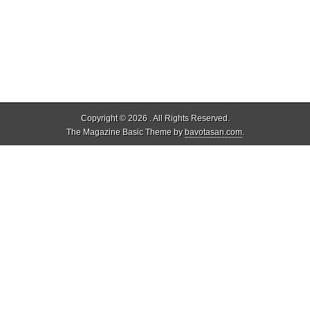
Copyright © 2026
. All Rights Reserved.
The Magazine Basic Theme by
bavotasan.com
.
Privacy & Cookies: This site uses cookies. By continuing to use this
website, you agree to their use.
To find out more, including how to control cookies, see here:
Cookie-
Richtlinie
%d
Bloggern gefällt das:
Diese Website benutzen Cookies. Wenn Sie die Website weiter
nutzen, stimmen Sie der Verwendung von Cookies zu.
Akzeptieren