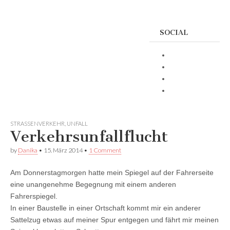
SOCIAL
Profil
von
Profil
Danikas
von
Profil
Blog
CrazyDevilDeli
von
Google+
auf
auf
devildeli
Facebook
Twitter
auf
STRASSENVERKEHR
,
UNFALL
anzeigen
anzeigen
Instagram
Verkehrsunfallflucht
anzeigen
by
Danika
•
15. März 2014
•
1 Comment
Am Donnerstagmorgen hatte mein Spiegel auf der Fahrerseite
eine unangenehme Begegnung mit einem anderen
Fahrerspiegel.
In einer Baustelle in einer Ortschaft kommt mir ein anderer
Sattelzug etwas auf meiner Spur entgegen und fährt mir meinen