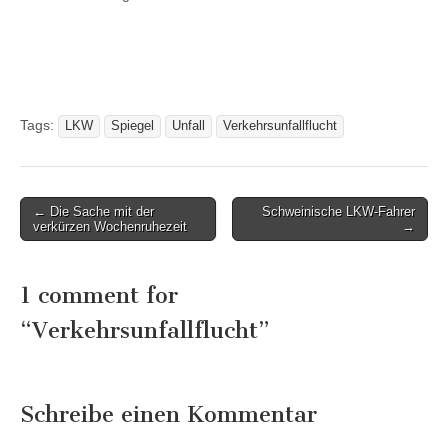
Tags:
LKW
Spiegel
Unfall
Verkehrsunfallflucht
Post
← Die Sache mit der
Schweinische LKW-Fahrer
verkürzen Wochenruhezeit
→
navigation
1 comment for
“
Verkehrsunfallflucht
”
Schreibe einen Kommentar