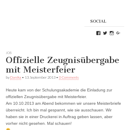
SOCIAL
Profil
Profil
Profil
Goog
von
von
von
Danikas
CrazyDevilD
devildeli
Blog
auf
auf
auf
Twitter
Instagra
JOB
Facebook
anzeigen
anzeigen
Offizielle Zeugnisübergabe
anzeigen
mit Meisterfeier
by
Danika
•
13. September 2013
•
0 Comments
Heute kam von der Schulungsakademie die Einladung zur
offiziellen Zeugnisübergabe mit Meisterfeier.
Am 10.10.2013 am Abend bekommen wir unsere Meisterbriefe
überreicht. Ich bin mal gespannt, wie sie ausschauen. Wir
haben sie in einer Druckerei in Auftrag geben lassen, aber
vorher nicht gesehen. Mal schauen!