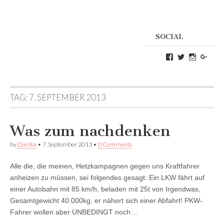
SOCIAL
Profil
Profil
Profil
Goog
von
von
von
Danikas
CrazyDevilD
devildeli
Blog
auf
auf
auf
Twitter
Instagra
TAG:
7. SEPTEMBER 2013
Facebook
anzeigen
anzeigen
anzeigen
Was zum nachdenken
by
Danika
•
7. September 2013
•
0 Comments
Alle die, die meinen, Hetzkampagnen gegen uns Kraftfahrer
anheizen zu müssen, sei folgendes gesagt: Ein LKW fährt auf
einer Autobahn mit 85 km/h, beladen mit 25t von Irgendwas,
Gesamtgewicht 40.000kg, er nähert sich einer Abfahrt! PKW-
Fahrer wollen aber UNBEDINGT noch…