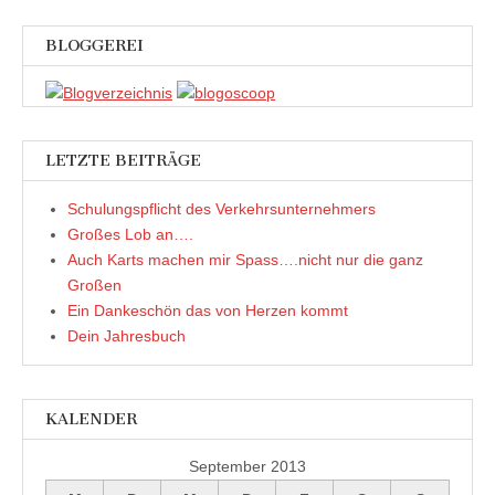
)
)
n
e
s
t
t
)
BLOGGEREI
e
r
g
e
ö
f
f
n
e
LETZTE BEITRÄGE
t
)
Schulungspflicht des Verkehrsunternehmers
Großes Lob an….
Auch Karts machen mir Spass….nicht nur die ganz
Großen
Ein Dankeschön das von Herzen kommt
Dein Jahresbuch
KALENDER
September 2013