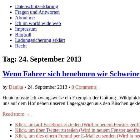
auf
auf
devildeli
Main
Skip
Datenschutzerklärung
Facebook
Twitter
auf
to
Fragen und Antworten
anzeigen
anzeigen
Instagram
menu
content
About me
anzeigen
Ich im world wide web
Impressum
Blogroll
Ladungssicherung erklärt
Recht
Tag:
24. September 2013
Wenn Fahrer sich benehmen wie Schweine
by
Danika
•
24. September 2013
•
0 Comments
Heute musste ich zwangsweise ein Exemplar der Gattung „Wildpinkle
uns auf dem Hof neben unseren Lagergaragen aus den Büschen gekle
Read more →
Klick, um auf Facebook zu teilen (Wird in neuem Fenster geöff
Klick, um über Twitter zu teilen (Wird in neuem Fenster geöffn
Klick, um dies einem Freund per E-Mail zu senden (Wird in ne