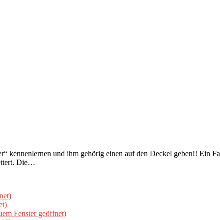
r“ kennenlernen und ihm gehörig einen auf den Deckel geben!! Ein Fa
ttert. Die…
net)
et)
uem Fenster geöffnet)