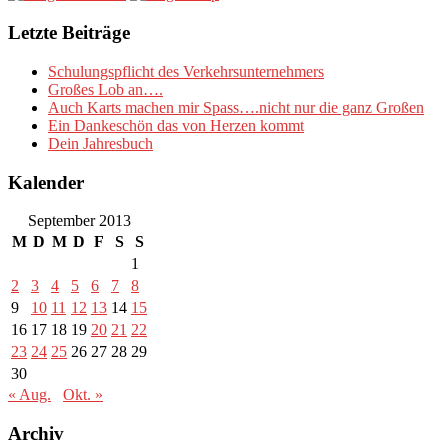
Letzte Beiträge
Schulungspflicht des Verkehrsunternehmers
Großes Lob an….
Auch Karts machen mir Spass….nicht nur die ganz Großen
Ein Dankeschön das von Herzen kommt
Dein Jahresbuch
Kalender
September 2013
M
D
M
D
F
S
S
1
2
3
4
5
6
7
8
9
10
11
12
13
14
15
16
17
18
19
20
21
22
23
24
25
26
27
28
29
30
« Aug.
Okt. »
Archiv