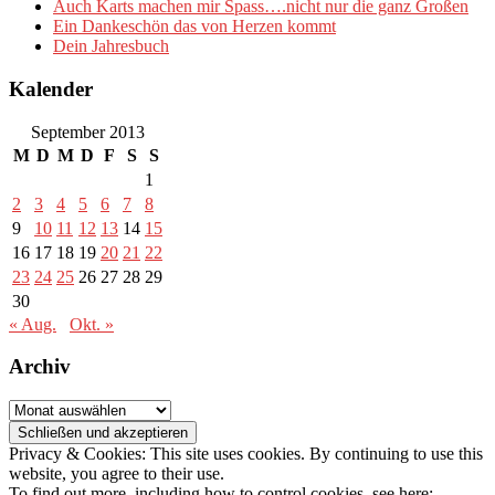
Auch Karts machen mir Spass….nicht nur die ganz Großen
Ein Dankeschön das von Herzen kommt
Dein Jahresbuch
Kalender
September 2013
M
D
M
D
F
S
S
1
2
3
4
5
6
7
8
9
10
11
12
13
14
15
16
17
18
19
20
21
22
23
24
25
26
27
28
29
30
« Aug.
Okt. »
Archiv
Archiv
Privacy & Cookies: This site uses cookies. By continuing to use this
website, you agree to their use.
To find out more, including how to control cookies, see here: