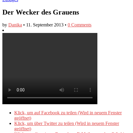
Der Wecker des Grauens
by
Danika
•
11. September 2013
•
0 Comments
Klick, um auf Facebook zu teilen (Wird in neuem Fenster
geöffnet)
Klick, um über Twitter zu teilen (Wird in neuem Fenster
geöffnet)