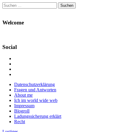
Suchen
nach:
Welcome
Social
Profil
von
Profil
Danikas
von
Profil
Blog
CrazyDevilDeli
von
Google+
auf
auf
devildeli
Main
Skip
Datenschutzerklärung
Facebook
Twitter
auf
to
Fragen und Antworten
anzeigen
anzeigen
Instagram
menu
content
About me
anzeigen
Ich im world wide web
Impressum
Blogroll
Ladungssicherung erklärt
Recht
Lustiges