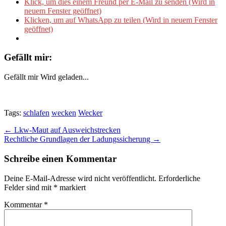
Klick, um dies einem Freund per E-Mail zu senden (Wird in
neuem Fenster geöffnet)
Klicken, um auf WhatsApp zu teilen (Wird in neuem Fenster
geöffnet)
Gefällt mir:
Gefällt mir
Wird geladen...
Tags:
schlafen
wecken
Wecker
Post
← Lkw-Maut auf Ausweichstrecken
Rechtliche Grundlagen der Ladungssicherung →
navigation
Schreibe einen Kommentar
Deine E-Mail-Adresse wird nicht veröffentlicht.
Erforderliche
Felder sind mit
*
markiert
Kommentar
*