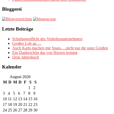
Bloggerei
Letzte Beiträge
Schulungspflicht des Verkehrsunternehmers
Großes Lob an….
Auch Karts machen mir Spass….nicht nur die ganz Großen
Ein Dankeschön das von Herzen kommt
Dein Jahresbuch
Kalender
August 2026
M
D
M
D
F
S
S
1
2
3
4
5
6
7
8
9
10
11
12
13
14
15
16
17
18
19
20
21
22
23
24
25
26
27
28
29
30