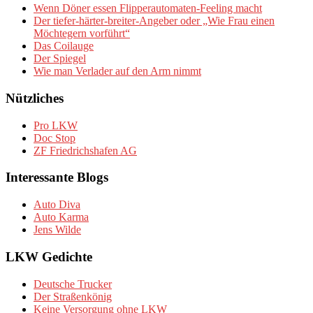
Wenn Döner essen Flipperautomaten-Feeling macht
Der tiefer-härter-breiter-Angeber oder „Wie Frau einen
Möchtegern vorführt“
Das Coilauge
Der Spiegel
Wie man Verlader auf den Arm nimmt
Nützliches
Pro LKW
Doc Stop
ZF Friedrichshafen AG
Interessante Blogs
Auto Diva
Auto Karma
Jens Wilde
LKW Gedichte
Deutsche Trucker
Der Straßenkönig
Keine Versorgung ohne LKW