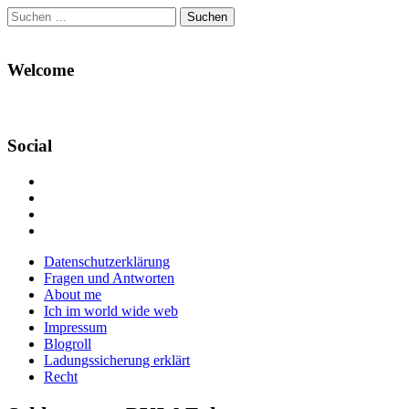
Suchen
nach:
Welcome
Social
Profil
von
Profil
Danikas
von
Profil
Blog
CrazyDevilDeli
von
Google+
auf
auf
devildeli
Main
Skip
Datenschutzerklärung
Facebook
Twitter
auf
to
Fragen und Antworten
anzeigen
anzeigen
Instagram
menu
content
About me
anzeigen
Ich im world wide web
Impressum
Blogroll
Ladungssicherung erklärt
Recht