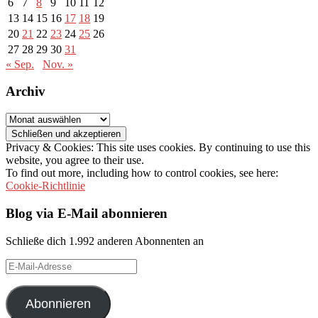
6
7
8
9
10
11
12
13
14
15
16
17
18
19
20
21
22
23
24
25
26
27
28
29
30
31
« Sep.
Nov. »
Archiv
Archiv
Privacy & Cookies: This site uses cookies. By continuing to use this
website, you agree to their use.
To find out more, including how to control cookies, see here:
Cookie-Richtlinie
Blog via E-Mail abonnieren
Schließe dich 1.992 anderen Abonnenten an
E-
Mail-
Adresse
Abonnieren