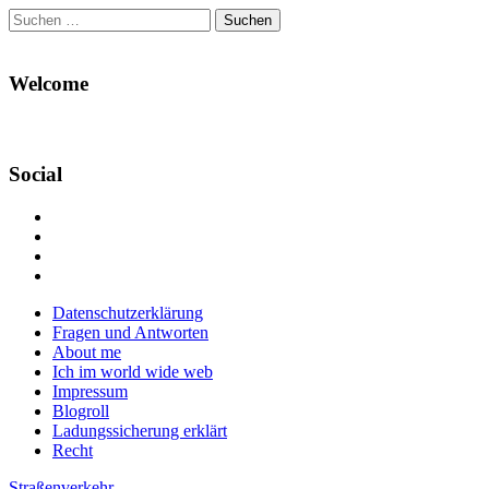
Suchen
nach:
Welcome
Social
Profil
von
Profil
Danikas
von
Profil
Blog
CrazyDevilDeli
von
Google+
auf
auf
devildeli
Main
Skip
Datenschutzerklärung
Facebook
Twitter
auf
to
Fragen und Antworten
anzeigen
anzeigen
Instagram
menu
content
About me
anzeigen
Ich im world wide web
Impressum
Blogroll
Ladungssicherung erklärt
Recht
Straßenverkehr