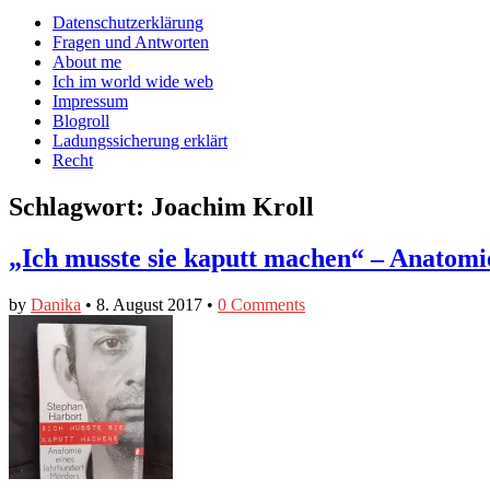
auf
auf
devildeli
Main
Skip
Datenschutzerklärung
Facebook
Twitter
auf
to
Fragen und Antworten
anzeigen
anzeigen
Instagram
menu
content
About me
anzeigen
Ich im world wide web
Impressum
Blogroll
Ladungssicherung erklärt
Recht
Schlagwort:
Joachim Kroll
„Ich musste sie kaputt machen“ – Anatomi
by
Danika
•
8. August 2017
•
0 Comments