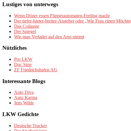
Lustiges von unterwegs
Wenn Döner essen Flipperautomaten-Feeling macht
Der tiefer-härter-breiter-Angeber oder „Wie Frau einen Möchte
Das Coilauge
Der Spiegel
Wie man Verlader auf den Arm nimmt
Nützliches
Pro LKW
Doc Stop
ZF Friedrichshafen AG
Interessante Blogs
Auto Diva
Auto Karma
Jens Wilde
LKW Gedichte
Deutsche Trucker
Der Straßenkönig