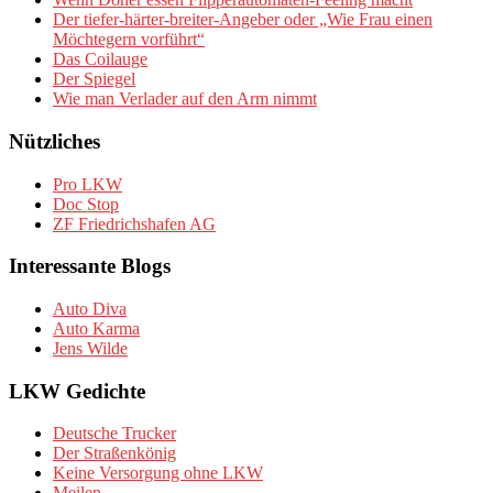
Der tiefer-härter-breiter-Angeber oder „Wie Frau einen
Möchtegern vorführt“
Das Coilauge
Der Spiegel
Wie man Verlader auf den Arm nimmt
Nützliches
Pro LKW
Doc Stop
ZF Friedrichshafen AG
Interessante Blogs
Auto Diva
Auto Karma
Jens Wilde
LKW Gedichte
Deutsche Trucker
Der Straßenkönig
Keine Versorgung ohne LKW
Meilen