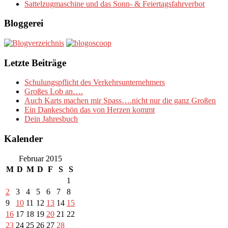
Sattelzugmaschine und das Sonn- & Feiertagsfahrverbot
Bloggerei
Letzte Beiträge
Schulungspflicht des Verkehrsunternehmers
Großes Lob an….
Auch Karts machen mir Spass….nicht nur die ganz Großen
Ein Dankeschön das von Herzen kommt
Dein Jahresbuch
Kalender
Februar 2015
M
D
M
D
F
S
S
1
2
3
4
5
6
7
8
9
10
11
12
13
14
15
16
17
18
19
20
21
22
23
24
25
26
27
28