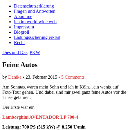
auf
auf
devildeli
Main
Skip
Datenschutzerklärung
Facebook
Twitter
auf
to
Fragen und Antworten
anzeigen
anzeigen
Instagram
menu
content
About me
anzeigen
Ich im world wide web
Impressum
Blogroll
Ladungssicherung erklärt
Recht
Dies und Das
,
PKW
Feine Autos
by
Danika
•
23. Februar 2015
•
5 Comments
Am Sonntag waren mein Sohn und ich in Köln…ein wenig auf
Foto-Tour gehen. Und dabei sind mir zwei ganz feine Autos vor die
Linse gefahren.
Der Erste war ein
Lamborghini AVENTADOR LP 700-4
Leistung: 700 PS (515 kW) @ 8.250 U/min