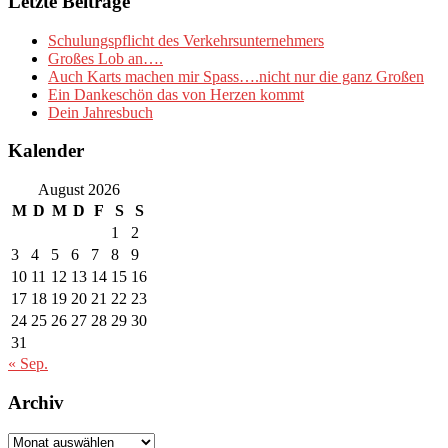
Letzte Beiträge
Schulungspflicht des Verkehrsunternehmers
Großes Lob an….
Auch Karts machen mir Spass….nicht nur die ganz Großen
Ein Dankeschön das von Herzen kommt
Dein Jahresbuch
Kalender
August 2026
M
D
M
D
F
S
S
1
2
3
4
5
6
7
8
9
10
11
12
13
14
15
16
17
18
19
20
21
22
23
24
25
26
27
28
29
30
31
« Sep.
Archiv
Archiv