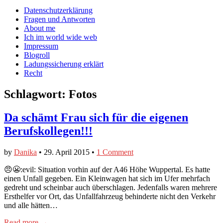
auf
auf
devildeli
Main
Skip
Datenschutzerklärung
Facebook
Twitter
auf
to
Fragen und Antworten
anzeigen
anzeigen
Instagram
menu
content
About me
anzeigen
Ich im world wide web
Impressum
Blogroll
Ladungssicherung erklärt
Recht
Schlagwort:
Fotos
Da schämt Frau sich für die eigenen
Berufskollegen!!!
by
Danika
•
29. April 2015
•
1 Comment
😠😬:evil: Situation vorhin auf der A46 Höhe Wuppertal. Es hatte
einen Unfall gegeben. Ein Kleinwagen hat sich im Ufer mehrfach
gedreht und scheinbar auch überschlagen. Jedenfalls waren mehrere
Ersthelfer vor Ort, das Unfallfahrzeug behinderte nicht den Verkehr
und alle hätten…
Read more →