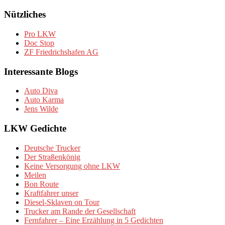
Nützliches
Pro LKW
Doc Stop
ZF Friedrichshafen AG
Interessante Blogs
Auto Diva
Auto Karma
Jens Wilde
LKW Gedichte
Deutsche Trucker
Der Straßenkönig
Keine Versorgung ohne LKW
Meilen
Bon Route
Kraftfahrer unser
Diesel-Sklaven on Tour
Trucker am Rande der Gesellschaft
Fernfahrer – Eine Erzählung in 5 Gedichten