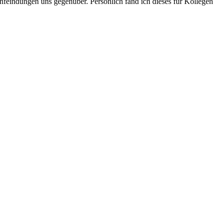
nfeindungen uns gegenüber. Persönlich fand ich dieses für Kollegen