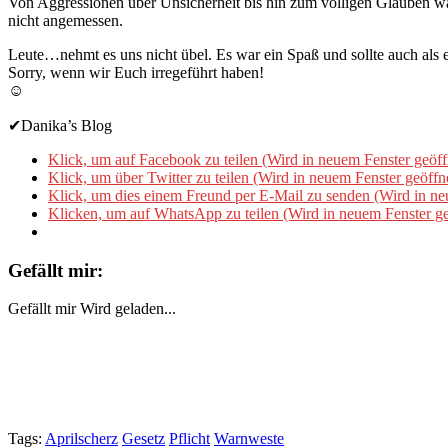
Von Aggressionen über Unsicherheit bis hin zum völligen Glauben war
nicht angemessen.
Leute…nehmt es uns nicht übel. Es war ein Spaß und sollte auch als 
Sorry, wenn wir Euch irregeführt haben!
☺
✔Danika’s Blog
Klick, um auf Facebook zu teilen (Wird in neuem Fenster geöff
Klick, um über Twitter zu teilen (Wird in neuem Fenster geöffn
Klick, um dies einem Freund per E-Mail zu senden (Wird in ne
Klicken, um auf WhatsApp zu teilen (Wird in neuem Fenster ge
Gefällt mir:
Gefällt mir
Wird geladen...
Tags:
Aprilscherz
Gesetz
Pflicht
Warnweste