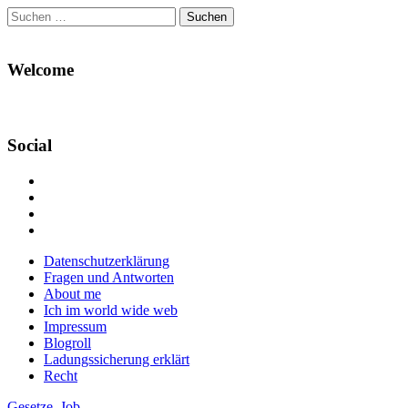
Suchen
nach:
Welcome
Social
Profil
von
Profil
Danikas
von
Profil
Blog
CrazyDevilDeli
von
Google+
auf
auf
devildeli
Main
Skip
Datenschutzerklärung
Facebook
Twitter
auf
to
Fragen und Antworten
anzeigen
anzeigen
Instagram
menu
content
About me
anzeigen
Ich im world wide web
Impressum
Blogroll
Ladungssicherung erklärt
Recht
Gesetze
,
Job