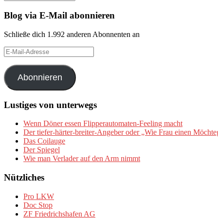
Blog via E-Mail abonnieren
Schließe dich 1.992 anderen Abonnenten an
E-
Mail-
Adresse
Abonnieren
Lustiges von unterwegs
Wenn Döner essen Flipperautomaten-Feeling macht
Der tiefer-härter-breiter-Angeber oder „Wie Frau einen Möchte
Das Coilauge
Der Spiegel
Wie man Verlader auf den Arm nimmt
Nützliches
Pro LKW
Doc Stop
ZF Friedrichshafen AG