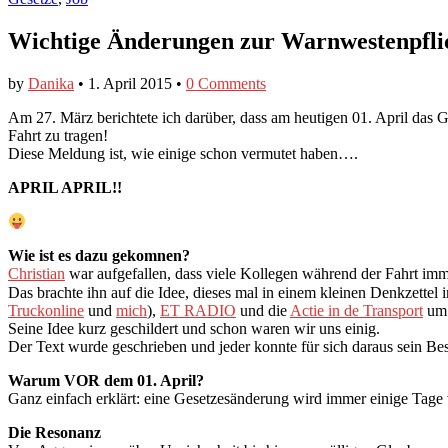
Wichtige Änderungen zur Warnwestenpflic
by
Danika
•
1. April 2015
•
0 Comments
Am 27. März berichtete ich darüber, dass am heutigen 01. April das G
Fahrt zu tragen!
Diese Meldung ist, wie einige schon vermutet haben….
APRIL APRIL!!
Wie ist es dazu gekomnen?
Christian
war aufgefallen, dass viele Kollegen während der Fahrt i
Das brachte ihn auf die Idee, dieses mal in einem kleinen Denkzettel 
Truckonline
und
mich
),
ET RADIO
und die
Actie in de Transport
um 
Seine Idee kurz geschildert und schon waren wir uns einig.
Der Text wurde geschrieben und jeder konnte für sich daraus sein B
Warum VOR dem 01. April?
Ganz einfach erklärt: eine Gesetzesänderung wird immer einige Tage v
Die Resonanz