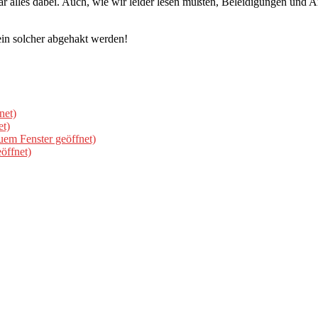
 alles dabei. Auch, wie wir leider lesen mußten, Beleidigungen und A
ein solcher abgehakt werden!
net)
et)
uem Fenster geöffnet)
öffnet)