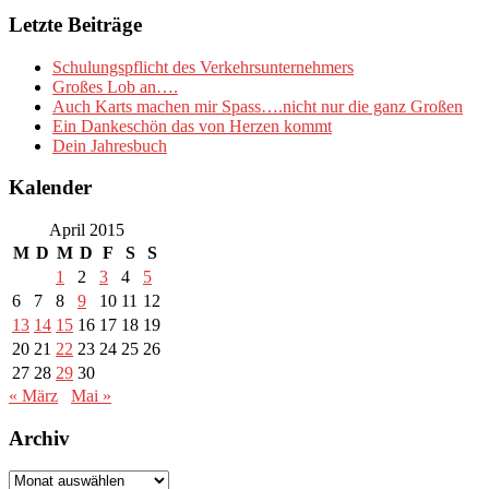
Letzte Beiträge
Schulungspflicht des Verkehrsunternehmers
Großes Lob an….
Auch Karts machen mir Spass….nicht nur die ganz Großen
Ein Dankeschön das von Herzen kommt
Dein Jahresbuch
Kalender
April 2015
M
D
M
D
F
S
S
1
2
3
4
5
6
7
8
9
10
11
12
13
14
15
16
17
18
19
20
21
22
23
24
25
26
27
28
29
30
« März
Mai »
Archiv
Archiv