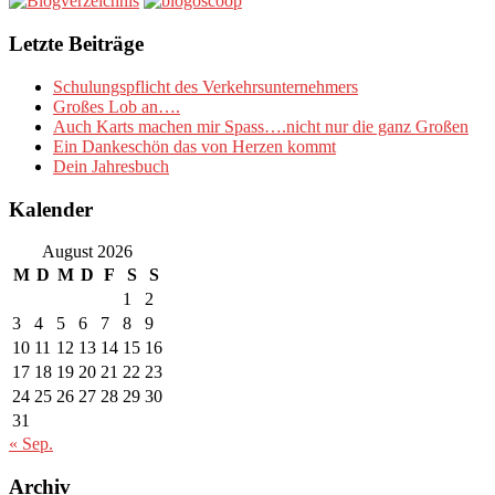
Letzte Beiträge
Schulungspflicht des Verkehrsunternehmers
Großes Lob an….
Auch Karts machen mir Spass….nicht nur die ganz Großen
Ein Dankeschön das von Herzen kommt
Dein Jahresbuch
Kalender
August 2026
M
D
M
D
F
S
S
1
2
3
4
5
6
7
8
9
10
11
12
13
14
15
16
17
18
19
20
21
22
23
24
25
26
27
28
29
30
31
« Sep.
Archiv