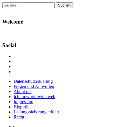
Suchen
nach:
Welcome
Social
Profil
von
Profil
Danikas
von
Profil
Blog
CrazyDevilDeli
von
Google+
auf
auf
devildeli
Main
Skip
Datenschutzerklärung
Facebook
Twitter
auf
to
Fragen und Antworten
anzeigen
anzeigen
Instagram
menu
content
About me
anzeigen
Ich im world wide web
Impressum
Blogroll
Ladungssicherung erklärt
Recht