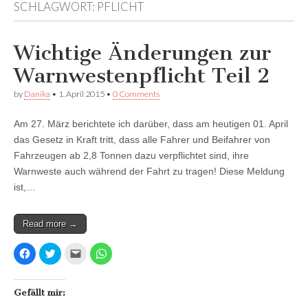
SCHLAGWORT:
PFLICHT
Facebook
anzeigen
anzeigen
anzeigen
Wichtige Änderungen zur
Warnwestenpflicht Teil 2
by
Danika
•
1. April 2015
•
0 Comments
Am 27. März berichtete ich darüber, dass am heutigen 01. April
das Gesetz in Kraft tritt, dass alle Fahrer und Beifahrer von
Fahrzeugen ab 2,8 Tonnen dazu verpflichtet sind, ihre
Warnweste auch während der Fahrt zu tragen! Diese Meldung
ist,…
Read more →
K
K
K
K
l
l
l
l
i
i
i
i
c
c
c
c
k
k
k
k
,
,
,
e
Gefällt mir:
u
u
u
n