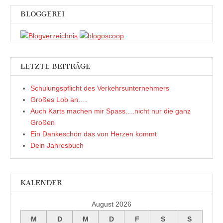
r
r
i
t
g
g
n
e
BLOGGEREI
e
e
n
r
ö
ö
e
g
f
f
u
e
f
f
e
ö
n
n
m
f
e
e
F
f
t
t
e
n
)
)
n
e
s
t
LETZTE BEITRÄGE
t
)
e
r
Schulungspflicht des Verkehrsunternehmers
g
e
Großes Lob an….
ö
f
Auch Karts machen mir Spass….nicht nur die ganz
f
n
Großen
e
t
Ein Dankeschön das von Herzen kommt
)
Dein Jahresbuch
KALENDER
August 2026
M
D
M
D
F
S
S