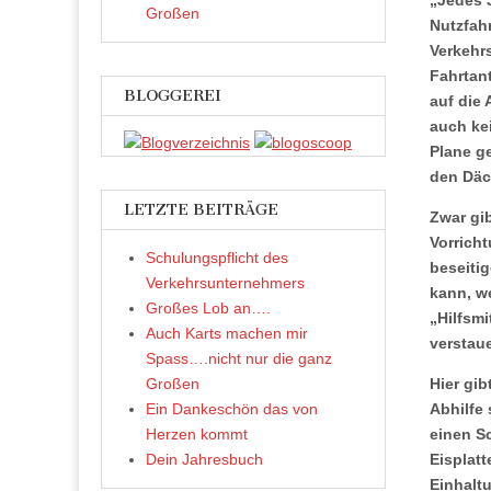
„Jedes J
Großen
Nutzfah
Verkehrs
Fahrtant
BLOGGEREI
auf die 
auch ke
Plane ge
den Däc
LETZTE BEITRÄGE
Zwar gi
Vorrich
Schulungspflicht des
beseiti
Verkehrsunternehmers
kann, w
Großes Lob an….
„Hilfsmi
Auch Karts machen mir
verstau
Spass….nicht nur die ganz
Hier gib
Großen
Abhilfe
Ein Dankeschön das von
einen S
Herzen kommt
Eisplat
Dein Jahresbuch
Einhalt