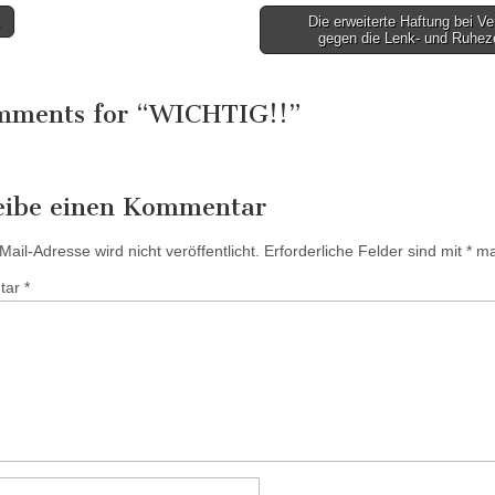
Die erweiterte Haftung bei V
gegen die Lenk- und Ruhez
tion
mments for “
WICHTIG!!
”
eibe einen Kommentar
ail-Adresse wird nicht veröffentlicht.
Erforderliche Felder sind mit
*
mar
tar
*