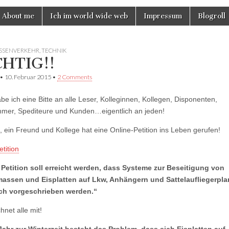
About me
Ich im world wide web
Impressum
Blogroll
SSENVERKEHR
,
TECHNIK
HTIG!!
•
10. Februar 2015
•
2 Comments
be ich eine Bitte an alle Leser, Kolleginnen, Kollegen, Disponenten,
mer, Spediteure und Kunden…eigentlich an jeden!
, ein Freund und Kollege hat eine Online-Petition ins Leben gerufen!
tition
 Petition soll erreicht werden, dass Systeme zur Beseitigung von
assen und Eisplatten auf Lkw, Anhängern und Sattelaufliegerpl
ich vorgeschrieben werden.“
chnet alle mit!