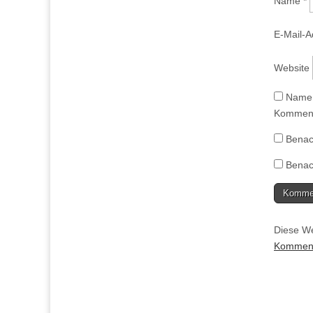
Name
*
E-Mail-
Website
Name,
Komment
Benac
Benach
Diese We
Kommenta