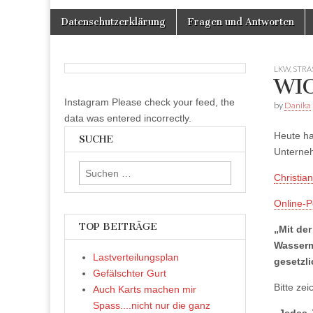
Skip
Main
Datenschutzerklärung
Fragen und Antworten
to
menu
content
LKW
,
STRA
WIC
Instagram Please check your feed, the
by
Danika
data was entered incorrectly.
Heute ha
SUCHE
Unterneh
Suchen
Christian
nach:
Online-Pe
TOP BEITRÄGE
„Mit der
Wasserm
Lastverteilungsplan
gesetzl
Gefälschter Gurt
Bitte zei
Auch Karts machen mir
Spass....nicht nur die ganz