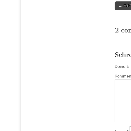
Post
← Fakt
naviga
2 co
Schr
Deine E-M
Kommen