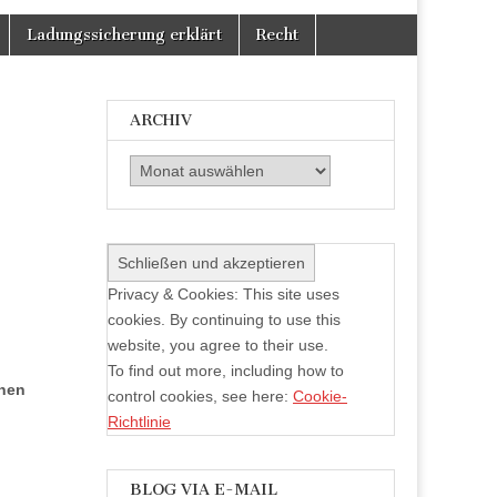
Facebook
Twitter
auf
anzeigen
anzeigen
Instagram
Ladungssicherung erklärt
Recht
anzeigen
ARCHIV
Archiv
Privacy & Cookies: This site uses
cookies. By continuing to use this
website, you agree to their use.
To find out more, including how to
anen
control cookies, see here:
Cookie-
Richtlinie
BLOG VIA E-MAIL