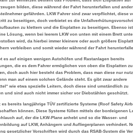
ahr zur Winterzeit besteht das Problem, dass sich Eisplatten auf
rzeugen bilden, diese während der Fahrt herunterfallen und ander
teilnehmer gefährden. LKW Fahrer sind zwar verpflichtet, diese v
ritt zu beseitigen, doch verbietet es die Unfallverhütungsvorschri
Aufbauten zu klettern und die Eisplatten zu beseitigen. Ebenso ist
ine Lösung, wenn bei leerem LKW von unten mit einem Brett unte
stoßen wird, da hierbei immer kleinere oder auch größere Eisplat
hern verbleiben und somit wieder während der Fahrt herunterfalle
bt es auf einigen wenigen Autohöfen und Rastanlagen bereits
tungen, die es dem Fahrer ermöglichen von oben die Eisplatten zu
gen, doch auch hier besteht das Problem, dass man diese nur nut
enn man auf einem solchen Gelände steht. Es gibt zwar andere
ttel“ wie etwa spezielle Leitern, doch diese sind umständlich zu
en und sind auch nicht immer sicher vor Diebstählen geschützt.
t es bereits langjährige TÜV zertifizierte Systeme (Roof Safety Airb
 schaffen können. Diese Systeme füllen mittels der bordeigenen L
chlauch auf, der die LKW-Plane anhebt und so die Wasser- und
tenbildung auf LKW, Anhängern und Aufliegerplanen verhindert. 
ung gesetzlicher Vorschriften wird durch das RSAB-System die Ver