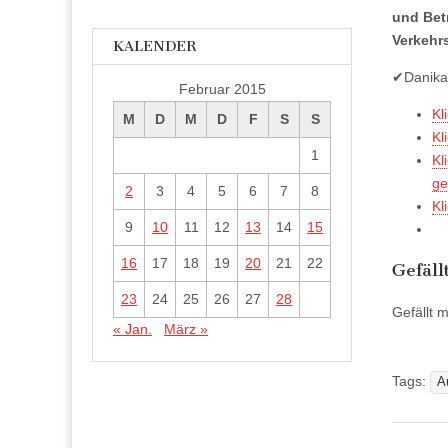
und Betr
Verkehr
KALENDER
✔Danika’
Februar 2015
Kl
M
D
M
D
F
S
S
Kl
1
Kl
ge
2
3
4
5
6
7
8
Kl
9
10
11
12
13
14
15
16
17
18
19
20
21
22
Gefäll
23
24
25
26
27
28
Gefällt m
« Jan.
März »
Tags:
A