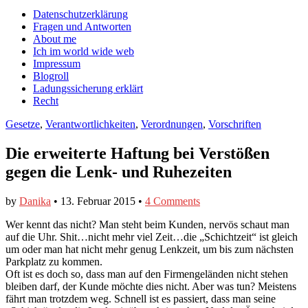
auf
auf
devildeli
Main
Skip
Datenschutzerklärung
Facebook
Twitter
auf
to
Fragen und Antworten
anzeigen
anzeigen
Instagram
menu
content
About me
anzeigen
Ich im world wide web
Impressum
Blogroll
Ladungssicherung erklärt
Recht
Gesetze
,
Verantwortlichkeiten
,
Verordnungen
,
Vorschriften
Die erweiterte Haftung bei Verstößen
gegen die Lenk- und Ruhezeiten
by
Danika
•
13. Februar 2015
•
4 Comments
Wer kennt das nicht? Man steht beim Kunden, nervös schaut man
auf die Uhr. Shit…nicht mehr viel Zeit…die „Schichtzeit“ ist gleich
um oder man hat nicht mehr genug Lenkzeit, um bis zum nächsten
Parkplatz zu kommen.
Oft ist es doch so, dass man auf den Firmengeländen nicht stehen
bleiben darf, der Kunde möchte dies nicht. Aber was tun? Meistens
fährt man trotzdem weg. Schnell ist es passiert, dass man seine