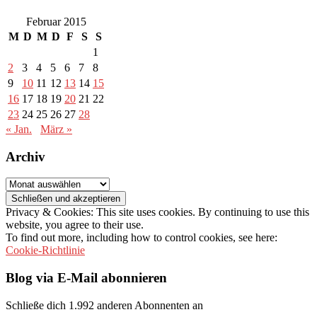
Februar 2015
M
D
M
D
F
S
S
1
2
3
4
5
6
7
8
9
10
11
12
13
14
15
16
17
18
19
20
21
22
23
24
25
26
27
28
« Jan.
März »
Archiv
Archiv
Privacy & Cookies: This site uses cookies. By continuing to use this
website, you agree to their use.
To find out more, including how to control cookies, see here:
Cookie-Richtlinie
Blog via E-Mail abonnieren
Schließe dich 1.992 anderen Abonnenten an