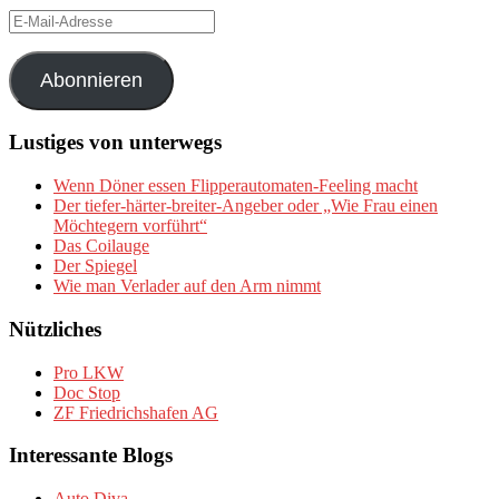
E-
Mail-
Adresse
Abonnieren
Lustiges von unterwegs
Wenn Döner essen Flipperautomaten-Feeling macht
Der tiefer-härter-breiter-Angeber oder „Wie Frau einen
Möchtegern vorführt“
Das Coilauge
Der Spiegel
Wie man Verlader auf den Arm nimmt
Nützliches
Pro LKW
Doc Stop
ZF Friedrichshafen AG
Interessante Blogs
Auto Diva