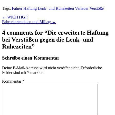
Tags:
Fahrer
Haftung
Lenk- und Ruhezeiten
Verlader
Verstöße
Post
← WICHTIG!!
Fahrerkartendaten und MiLog →
navigation
4 comments for “
Die erweiterte Haftung
bei Verstößen gegen die Lenk- und
Ruhezeiten
”
Schreibe einen Kommentar
Deine E-Mail-Adresse wird nicht veröffentlicht.
Erforderliche
Felder sind mit
*
markiert
Kommentar
*