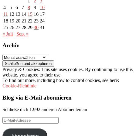
1
2
3
4
5
6
7
8
9
10
11
12
13
14
15
16
17
18
19
20
21
22
23
24
25
26
27
28
29
30
31
« Juli
Sep. »
Archiv
Archiv
Privacy & Cookies: This site uses cookies. By continuing to use this
website, you agree to their use.
To find out more, including how to control cookies, see here:
Cookie-Richtlinie
Blog via E-Mail abonnieren
Schließe dich 1.992 anderen Abonnenten an
E-
Mail-
Adresse