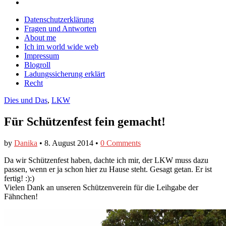
Blog
CrazyDevilDeli
von
Google+
auf
auf
devildeli
Main
Skip
Datenschutzerklärung
Facebook
Twitter
auf
to
Fragen und Antworten
anzeigen
anzeigen
Instagram
menu
content
About me
anzeigen
Ich im world wide web
Impressum
Blogroll
Ladungssicherung erklärt
Recht
Dies und Das
,
LKW
Für Schützenfest fein gemacht!
by
Danika
•
8. August 2014
•
0 Comments
Da wir Schützenfest haben, dachte ich mir, der LKW muss dazu
passen, wenn er ja schon hier zu Hause steht. Gesagt getan. Er ist
fertig! :):)
Vielen Dank an unseren Schützenverein für die Leihgabe der
Fähnchen!