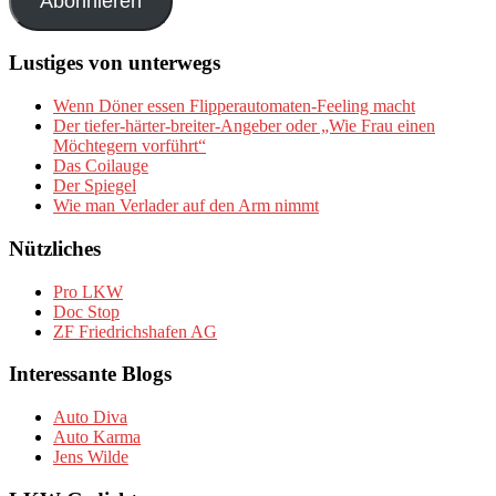
Abonnieren
Lustiges von unterwegs
Wenn Döner essen Flipperautomaten-Feeling macht
Der tiefer-härter-breiter-Angeber oder „Wie Frau einen
Möchtegern vorführt“
Das Coilauge
Der Spiegel
Wie man Verlader auf den Arm nimmt
Nützliches
Pro LKW
Doc Stop
ZF Friedrichshafen AG
Interessante Blogs
Auto Diva
Auto Karma
Jens Wilde