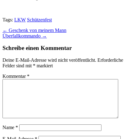
Tags:
LKW
Schützenfest
Post
← Geschenk von meinem Mann
Überfallkommando →
navigation
Schreibe einen Kommentar
Deine E-Mail-Adresse wird nicht veröffentlicht.
Erforderliche
Felder sind mit
*
markiert
Kommentar
*
Name
*
E-Mail-Adresse
*