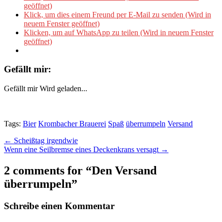
geöffnet)
Klick, um dies einem Freund per E-Mail zu senden (Wird in
neuem Fenster geöffnet)
Klicken, um auf WhatsApp zu teilen (Wird in neuem Fenster
geöffnet)
Gefällt mir:
Gefällt mir
Wird geladen...
Tags:
Bier
Krombacher Brauerei
Spaß
überrumpeln
Versand
Post
← Scheißtag irgendwie
Wenn eine Seilbremse eines Deckenkrans versagt →
navigation
2 comments for “
Den Versand
überrumpeln
”
Schreibe einen Kommentar