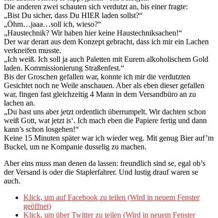
Die anderen zwei schauten sich verdutzt an, bis einer fragte:
„Bist Du sicher, dass Du HIER laden sollst?“
„Öhm…jaaa…soll ich, wieso?“
„Haustechnik? Wir haben hier keine Haustechniksachen!“
Der war derart aus dem Konzept gebracht, dass ich mir ein Lachen
verkneifen musste.
„Ich weiß. Ich soll ja auch Paletten mit Eurem alkoholischem Gold
laden. Kommissionierung Straßenfest.“
Bis der Groschen gefallen war, konnte ich mir die verdutzten
Gesichtet noch ne Weile anschauen. Aber als eben dieser gefallen
war, fingen fast gleichzeitig 4 Mann in dem Versandbüro an zu
lachen an.
„Du hast uns aber jetzt ordentlich überrumpelt. Wir dachten schon
weiß Gott, wat jetzt is‘. Ich mach eben die Papiere fertig und dann
kann’s schon losgehen!“
Keine 15 Minuten später war ich wieder weg. Mit genug Bier auf’m
Buckel, um ne Kompanie dusselig zu machen.
Aber eins muss man denen da lassen: freundlich sind se, egal ob’s
der Versand is oder die Staplerfahrer. Und lustig drauf waren se
auch.
Klick, um auf Facebook zu teilen (Wird in neuem Fenster
geöffnet)
Klick, um über Twitter zu teilen (Wird in neuem Fenster