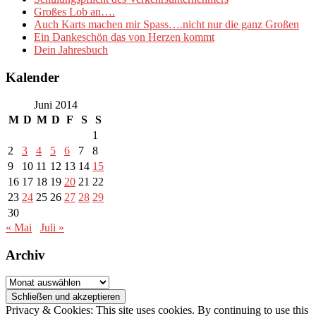
Großes Lob an….
Auch Karts machen mir Spass….nicht nur die ganz Großen
Ein Dankeschön das von Herzen kommt
Dein Jahresbuch
Kalender
Juni 2014
M
D
M
D
F
S
S
1
2
3
4
5
6
7
8
9
10
11
12
13
14
15
16
17
18
19
20
21
22
23
24
25
26
27
28
29
30
« Mai
Juli »
Archiv
Archiv
Privacy & Cookies: This site uses cookies. By continuing to use this