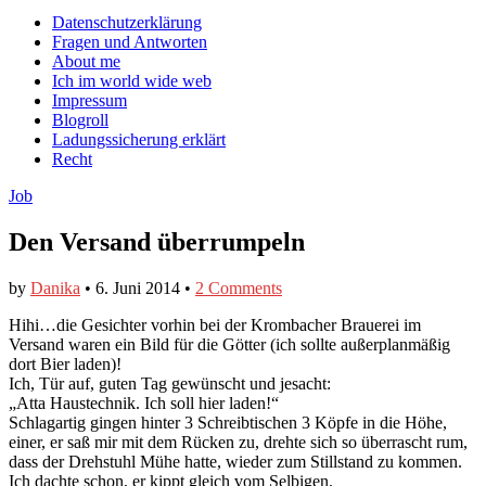
auf
auf
devildeli
Main
Skip
Datenschutzerklärung
Facebook
Twitter
auf
to
Fragen und Antworten
anzeigen
anzeigen
Instagram
menu
content
About me
anzeigen
Ich im world wide web
Impressum
Blogroll
Ladungssicherung erklärt
Recht
Job
Den Versand überrumpeln
by
Danika
•
6. Juni 2014
•
2 Comments
Hihi…die Gesichter vorhin bei der Krombacher Brauerei im
Versand waren ein Bild für die Götter (ich sollte außerplanmäßig
dort Bier laden)!
Ich, Tür auf, guten Tag gewünscht und jesacht:
„Atta Haustechnik. Ich soll hier laden!“
Schlagartig gingen hinter 3 Schreibtischen 3 Köpfe in die Höhe,
einer, er saß mir mit dem Rücken zu, drehte sich so überrascht rum,
dass der Drehstuhl Mühe hatte, wieder zum Stillstand zu kommen.
Ich dachte schon, er kippt gleich vom Selbigen.