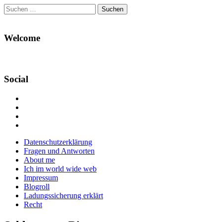
Suchen
nach:
Welcome
Social
Profil
von
Profil
Danikas
von
Profil
Blog
CrazyDevilDeli
von
Google+
auf
auf
devildeli
Main
Skip
Datenschutzerklärung
Facebook
Twitter
auf
to
Fragen und Antworten
anzeigen
anzeigen
Instagram
menu
content
About me
anzeigen
Ich im world wide web
Impressum
Blogroll
Ladungssicherung erklärt
Recht