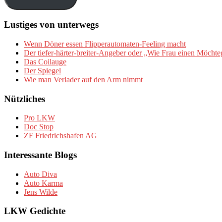
Lustiges von unterwegs
Wenn Döner essen Flipperautomaten-Feeling macht
Der tiefer-härter-breiter-Angeber oder „Wie Frau einen Möchte
Das Coilauge
Der Spiegel
Wie man Verlader auf den Arm nimmt
Nützliches
Pro LKW
Doc Stop
ZF Friedrichshafen AG
Interessante Blogs
Auto Diva
Auto Karma
Jens Wilde
LKW Gedichte