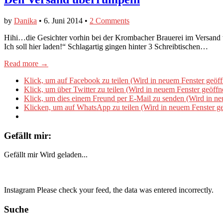
by
Danika
•
6. Juni 2014
•
2 Comments
Hihi…die Gesichter vorhin bei der Krombacher Brauerei im Versand war
Ich soll hier laden!“ Schlagartig gingen hinter 3 Schreibtischen…
Read more →
Klick, um auf Facebook zu teilen (Wird in neuem Fenster geöff
Klick, um über Twitter zu teilen (Wird in neuem Fenster geöffn
Klick, um dies einem Freund per E-Mail zu senden (Wird in ne
Klicken, um auf WhatsApp zu teilen (Wird in neuem Fenster ge
Gefällt mir:
Gefällt mir
Wird geladen...
Instagram Please check your feed, the data was entered incorrectly.
Suche