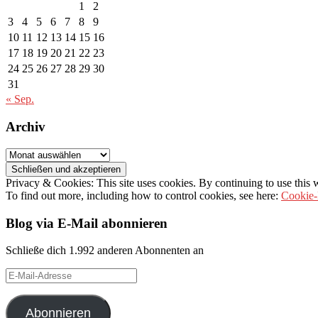
1
2
3
4
5
6
7
8
9
10
11
12
13
14
15
16
17
18
19
20
21
22
23
24
25
26
27
28
29
30
31
« Sep.
Archiv
Archiv
Privacy & Cookies: This site uses cookies. By continuing to use this w
To find out more, including how to control cookies, see here:
Cookie-
Blog via E-Mail abonnieren
Schließe dich 1.992 anderen Abonnenten an
E-
Mail-
Adresse
Abonnieren