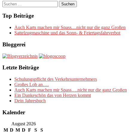
Suchen
nach:
Top Beiträge
Auch Karts machen mir Spass....nicht nur die ganz Großen
Sattelzugmaschine und das Sonn- & Feiertagsfahrverbot
Bloggerei
Letzte Beiträge
Schulungspflicht des Verkehrsunternehmers
Großes Lob an….
Auch Karts machen mir Spass….nicht nur die ganz Großen
Ein Dankeschön das von Herzen kommt
Dein Jahresbuch
Kalender
August 2026
M
D
M
D
F
S
S