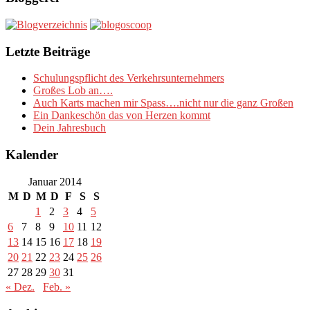
Letzte Beiträge
Schulungspflicht des Verkehrsunternehmers
Großes Lob an….
Auch Karts machen mir Spass….nicht nur die ganz Großen
Ein Dankeschön das von Herzen kommt
Dein Jahresbuch
Kalender
Januar 2014
M
D
M
D
F
S
S
1
2
3
4
5
6
7
8
9
10
11
12
13
14
15
16
17
18
19
20
21
22
23
24
25
26
27
28
29
30
31
« Dez.
Feb. »