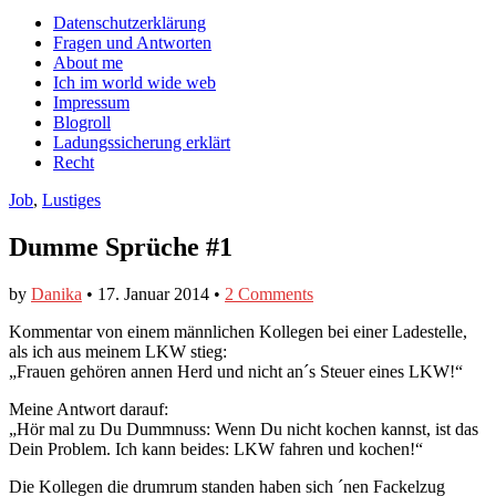
auf
auf
devildeli
Main
Skip
Datenschutzerklärung
Facebook
Twitter
auf
to
Fragen und Antworten
anzeigen
anzeigen
Instagram
menu
content
About me
anzeigen
Ich im world wide web
Impressum
Blogroll
Ladungssicherung erklärt
Recht
Job
,
Lustiges
Dumme Sprüche #1
by
Danika
•
17. Januar 2014
•
2 Comments
Kommentar von einem männlichen Kollegen bei einer Ladestelle,
als ich aus meinem LKW stieg:
„Frauen gehören annen Herd und nicht an´s Steuer eines LKW!“
Meine Antwort darauf:
„Hör mal zu Du Dummnuss: Wenn Du nicht kochen kannst, ist das
Dein Problem. Ich kann beides: LKW fahren und kochen!“
Die Kollegen die drumrum standen haben sich ´nen Fackelzug