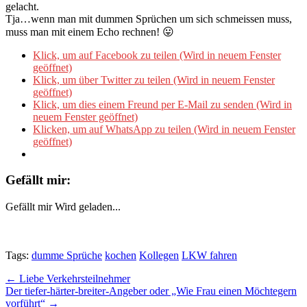
gelacht.
Tja…wenn man mit dummen Sprüchen um sich schmeissen muss,
muss man mit einem Echo rechnen! 😛
Klick, um auf Facebook zu teilen (Wird in neuem Fenster
geöffnet)
Klick, um über Twitter zu teilen (Wird in neuem Fenster
geöffnet)
Klick, um dies einem Freund per E-Mail zu senden (Wird in
neuem Fenster geöffnet)
Klicken, um auf WhatsApp zu teilen (Wird in neuem Fenster
geöffnet)
Gefällt mir:
Gefällt mir
Wird geladen...
Tags:
dumme Sprüche
kochen
Kollegen
LKW fahren
Post
← Liebe Verkehrsteilnehmer
Der tiefer-härter-breiter-Angeber oder „Wie Frau einen Möchtegern
navigation
vorführt“ →