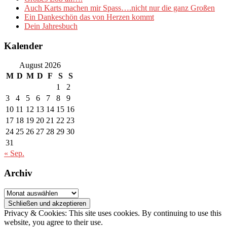
Auch Karts machen mir Spass….nicht nur die ganz Großen
Ein Dankeschön das von Herzen kommt
Dein Jahresbuch
Kalender
August 2026
M
D
M
D
F
S
S
1
2
3
4
5
6
7
8
9
10
11
12
13
14
15
16
17
18
19
20
21
22
23
24
25
26
27
28
29
30
31
« Sep.
Archiv
Archiv
Privacy & Cookies: This site uses cookies. By continuing to use this
website, you agree to their use.