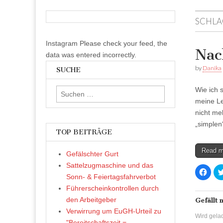
SCHLA
Instagram Please check your feed, the
Nac
data was entered incorrectly.
by
Danika
SUCHE
Wie ich 
Suchen
meine Le
nach:
nicht meh
„simple
TOP BEITRÄGE
Read 
Gefälschter Gurt
Sattelzugmaschine und das
K
l
Sonn- & Feiertagsfahrverbot
i
c
Führerscheinkontrollen durch
k
den Arbeitgeber
,
Gefällt 
u
Verwirrung um EuGH-Urteil zu
m
Wird gelad
a
"Bereitschaftszeit =