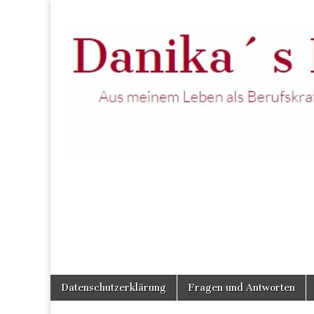
Skip
Main
Datenschutzerklärung
Fragen und Antworten
to
menu
content