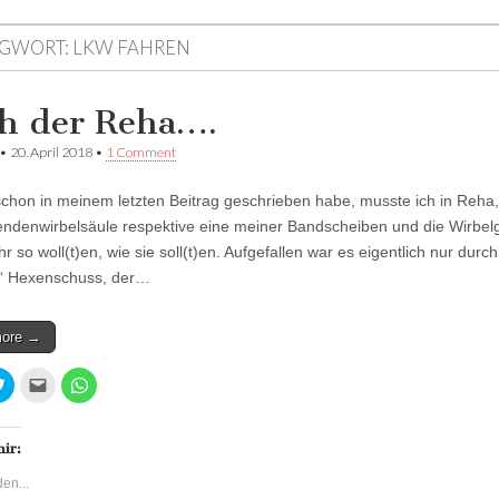
GWORT:
LKW FAHREN
h der Reha….
•
20. April 2018
•
1 Comment
schon in meinem letzten Beitrag geschrieben habe, musste ich in Reha
ndenwirbelsäule respektive eine meiner Bandscheiben und die Wirbel
r so woll(t)en, wie sie soll(t)en. Aufgefallen war es eigentlich nur durc
n“ Hexenschuss, der…
more →
K
K
K
l
l
l
i
i
i
c
c
c
k
k
k
,
,
e
mir:
u
u
n
m
m
,
en...
ü
d
u