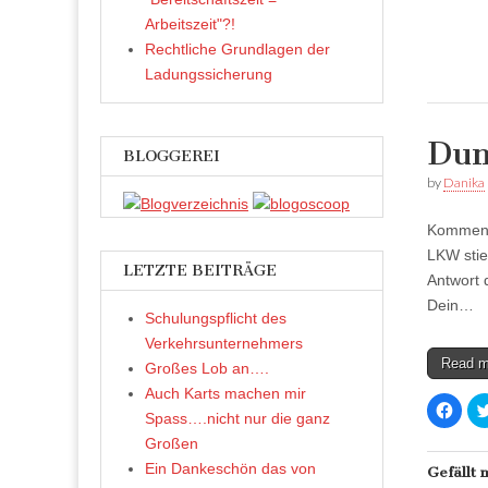
u
f
Arbeitszeit"?!
F
a
Rechtliche Grundlagen der
c
e
Ladungssicherung
b
o
o
k
z
Dum
u
BLOGGEREI
t
e
by
Danika
i
l
e
n
Kommenta
(
W
LKW stie
i
LETZTE BEITRÄGE
r
Antwort 
d
i
Dein…
n
Schulungspflicht des
n
e
Verkehrsunternehmers
u
Read 
Großes Lob an….
e
m
Auch Karts machen mir
F
K
e
Spass….nicht nur die ganz
l
n
i
s
Großen
c
t
k
e
Ein Dankeschön das von
,
Gefällt 
r
u
g