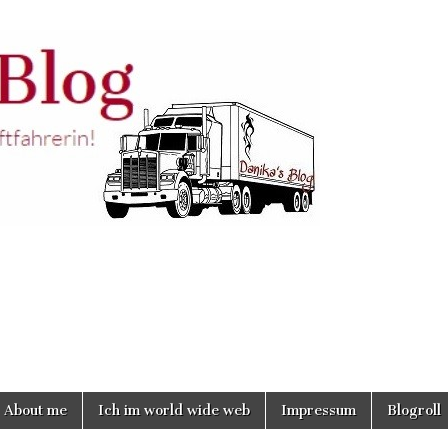
About me
Ich im world wide web
Impressum
Blogroll